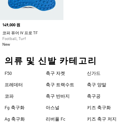
Price
149,000 원
코파 퓨어 IV 프로 TF
Football, Turf
New
의류 및 신발 카테고리
F50
축구 자켓
신가드
프레데터
축구 트랙수트
축구 양말
코파
축구 반바지
축구공
Fg 축구화
아스널
키즈 축구화
Ag 축구화
리버풀 Fc
키즈 축구 저지