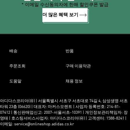
* 이메일 수신동의자에 한해 할인쿠폰 발급
더 많은 혜택 보기
배송
반품
주문조회
구매 이용약관
도움말
채용 정보
아디다스코리아(유) | 서울특별시 서초구 서초대로 74길 4, 삼성생명 서초
타워 23층 (06620) | 대표자: 마커스모렌트 | 사업자 등록번호: 214-81-
07412 | 통신판매업신고: 2007-서울서초-10391 | 개인정보관리책임자: 장
영태 | 호스팅서비스사업자: 아디다스코리아(유) | 고객센터: 1588-8241 |
이메일: service@onlineshop.adidas.co.kr