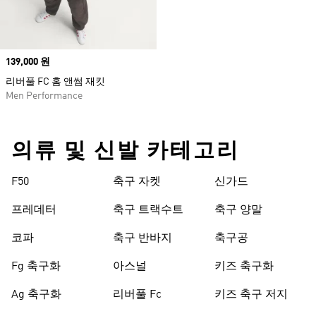
Price
139,000 원
리버풀 FC 홈 앤썸 재킷
Men Performance
의류 및 신발 카테고리
F50
축구 자켓
신가드
프레데터
축구 트랙수트
축구 양말
코파
축구 반바지
축구공
Fg 축구화
아스널
키즈 축구화
Ag 축구화
리버풀 Fc
키즈 축구 저지