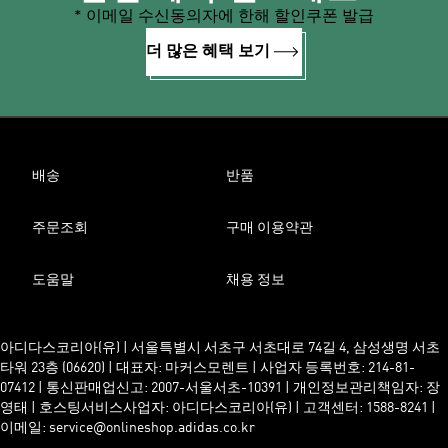
* 이메일 수신동의자에 한해 할인쿠폰 발급
더 많은 혜택 보기
배송
반품
주문조회
구매 이용약관
도움말
채용 정보
아디다스코리아(유) | 서울특별시 서초구 서초대로 74길 4, 삼성생명 서초
타워 23층 (06620) | 대표자: 마커스모렌트 | 사업자 등록번호: 214-81-
07412 | 통신판매업신고: 2007-서울서초-10391 | 개인정보관리책임자: 장
영태 | 호스팅서비스사업자: 아디다스코리아(유) | 고객센터: 1588-8241 |
이메일: service@onlineshop.adidas.co.kr