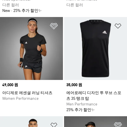
다른 컬러
다른 컬러
New
25% 추가 할인✨
위시리스트 담기
위
Price
49,000 원
Price
35,000 원
아디제로 에센셜 러닝 티셔츠
에어로레디 디자인 투 무브 스포
Women Performance
츠 3S 탱크 탑
Men Performance
25% 추가 할인✨
위시리스트 담기
위