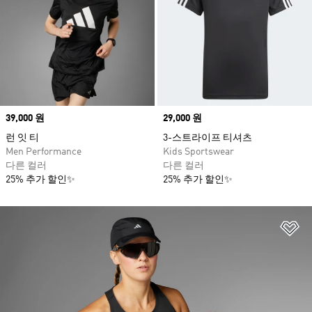
Price
39,000 원
Price
29,000 원
런 잇 티
3-스트라이프 티셔츠
Men Performance
Kids Sportswear
다른 컬러
다른 컬러
25% 추가 할인✨
25% 추가 할인✨
위