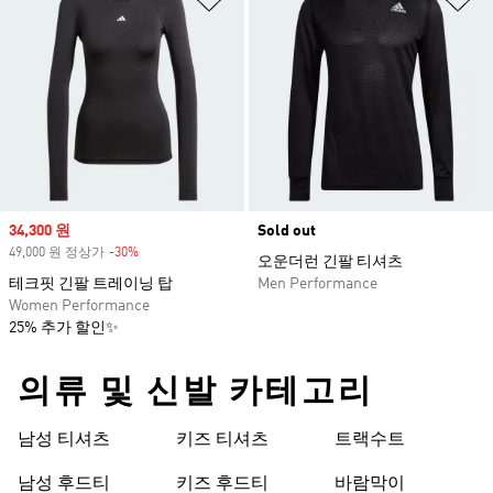
Sale price
34,300 원
Sold out
49,000 원 정상가
-30%
Discount
오운더런 긴팔 티셔츠
테크핏 긴팔 트레이닝 탑
Men Performance
Women Performance
25% 추가 할인✨
의류 및 신발 카테고리
남성 티셔츠
키즈 티셔츠
트랙수트
남성 후드티
키즈 후드티
바람막이