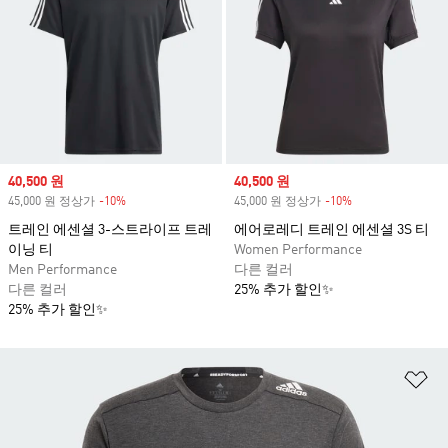
Sale price
40,500 원
Sale price
40,500 원
45,000 원 정상가
-10%
Discount
45,000 원 정상가
-10%
Discount
트레인 에센셜 3-스트라이프 트레
에어로레디 트레인 에센셜 3S 티
이닝 티
Women Performance
Men Performance
다른 컬러
다른 컬러
25% 추가 할인✨
25% 추가 할인✨
위