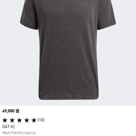
Price
49,000 원
(10)
D4T 티
Men Performance