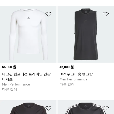
위시리스트 담기
위
Price
55,000 원
Price
45,000 원
테크핏 컴프레션 트레이닝 긴팔
D4M 워크아웃 탱크탑
티셔츠
Men Performance
Men Performance
다른 컬러
다른 컬러
위시리스트 담기
위