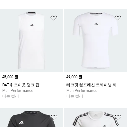
위시리스트 담기
위
Price
45,000 원
Price
49,000 원
D4T 워크아웃 탱크 탑
테크핏 컴프레션 트레이닝 티
Men Performance
Men Performance
다른 컬러
다른 컬러
위시리스트 담기
위