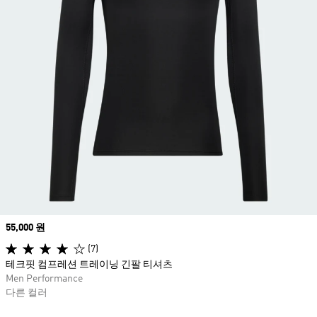
Price
55,000 원
(7)
테크핏 컴프레션 트레이닝 긴팔 티셔츠
Men Performance
다른 컬러