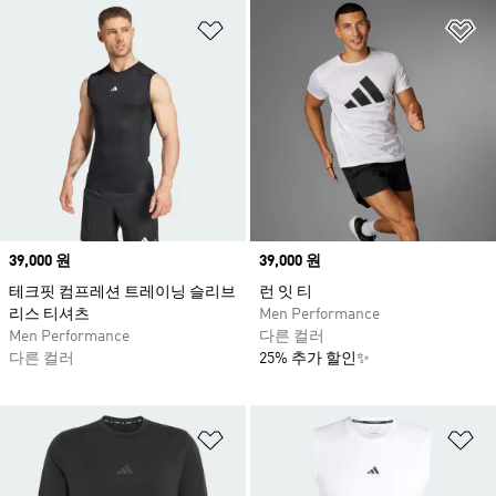
위시리스트 담기
위
Price
39,000 원
Price
39,000 원
테크핏 컴프레션 트레이닝 슬리브
런 잇 티
리스 티셔츠
Men Performance
Men Performance
다른 컬러
다른 컬러
25% 추가 할인✨
위시리스트 담기
위