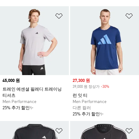
위시리스트 담기
위
Price
45,000 원
Sale price
27,300 원
39,000 원 정상가
-30%
Discount
트레인 에센셜 필레디 트레이닝
티셔츠
런 잇 티
Men Performance
Men Performance
25% 추가 할인✨
다른 컬러
25% 추가 할인✨
위시리스트 담기
위