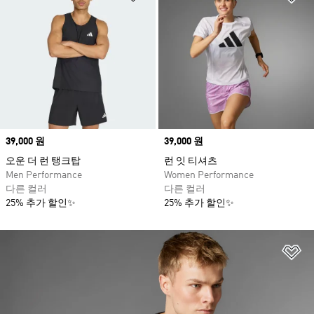
Price
39,000 원
Price
39,000 원
오운 더 런 탱크탑
런 잇 티셔츠
Men Performance
Women Performance
다른 컬러
다른 컬러
25% 추가 할인✨
25% 추가 할인✨
위