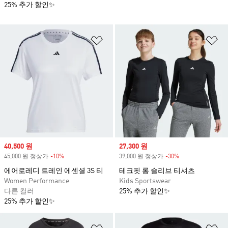
25% 추가 할인✨
위시리스트 담기
위
Sale price
40,500 원
Sale price
27,300 원
45,000 원 정상가
-10%
Discount
39,000 원 정상가
-30%
Discount
에어로레디 트레인 에센셜 3S 티
테크핏 롱 슬리브 티셔츠
Women Performance
Kids Sportswear
다른 컬러
25% 추가 할인✨
25% 추가 할인✨
위시리스트 담기
위