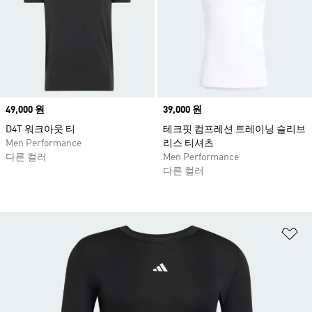
Price
49,000 원
Price
39,000 원
D4T 워크아웃 티
테크핏 컴프레션 트레이닝 슬리브
Men Performance
리스 티셔츠
다른 컬러
Men Performance
다른 컬러
위