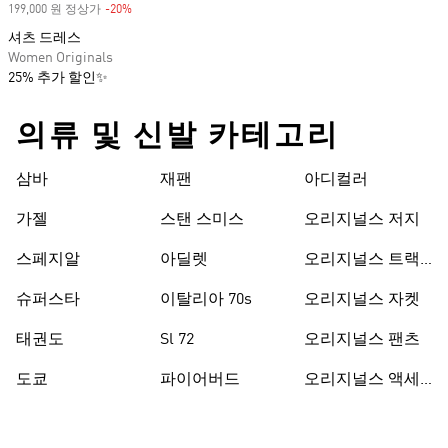
199,000 원 정상가
-20%
Discount
셔츠 드레스
Women Originals
25% 추가 할인✨
의류 및 신발 카테고리
삼바
재팬
아디컬러
가젤
스탠 스미스
오리지널스 저지
스페지알
아딜렛
오리지널스 트랙
수트
슈퍼스타
이탈리아 70s
오리지널스 자켓
태권도
Sl 72
오리지널스 팬츠
도쿄
파이어버드
오리지널스 액세
서리