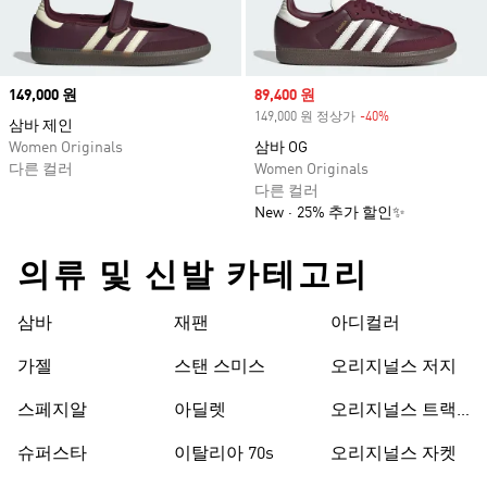
Price
149,000 원
Sale price
89,400 원
149,000 원 정상가
-40%
Discount
삼바 제인
Women Originals
삼바 OG
다른 컬러
Women Originals
다른 컬러
New
25% 추가 할인✨
의류 및 신발 카테고리
삼바
재팬
아디컬러
가젤
스탠 스미스
오리지널스 저지
스페지알
아딜렛
오리지널스 트랙
수트
슈퍼스타
이탈리아 70s
오리지널스 자켓