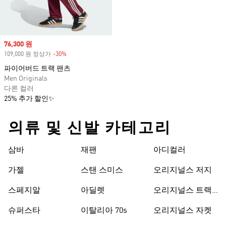
Sale price
76,300 원
109,000 원 정상가
-30%
Discount
파이어버드 트랙 팬츠
Men Originals
다른 컬러
25% 추가 할인✨
의류 및 신발 카테고리
삼바
재팬
아디컬러
가젤
스탠 스미스
오리지널스 저지
스페지알
아딜렛
오리지널스 트랙
수트
슈퍼스타
이탈리아 70s
오리지널스 자켓