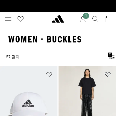
1
WOMEN · BUCKLES
2
57 결과
위시리스트 담기
위