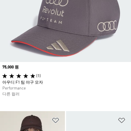
Price
75,000 원
(1)
아우디 F1 팀 야구 모자
Performance
다른 컬러
위시리스트 담기
위