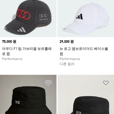
Price
75,000 원
Price
29,000 원
아우디 F1 팀 가브리엘 보르톨레
뉴 로고 엠브로이더드 베이스볼
로 캡
캡
Performance
Performance
다른 컬러
위시리스트 담기
위