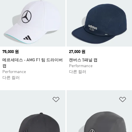
Price
75,000 원
Price
27,000 원
메르세데스 - AMG F1 팀 드라이버
캔버스 5패널 캡
캡
Performance
Performance
다른 컬러
다른 컬러
위시리스트 담기
위