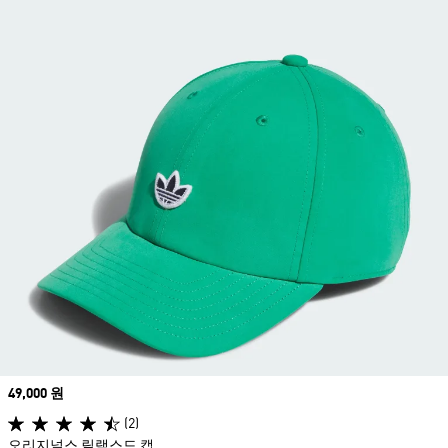
Price
49,000 원
(2)
오리지널스 릴랙스드 캡