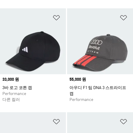
위시리스트 담기
위
Price
33,000 원
Price
55,000 원
3바 로고 코튼 캡
아우디 F1 팀 DNA 3 스트라이프
Performance
캡
다른 컬러
Performance
위시리스트 담기
위