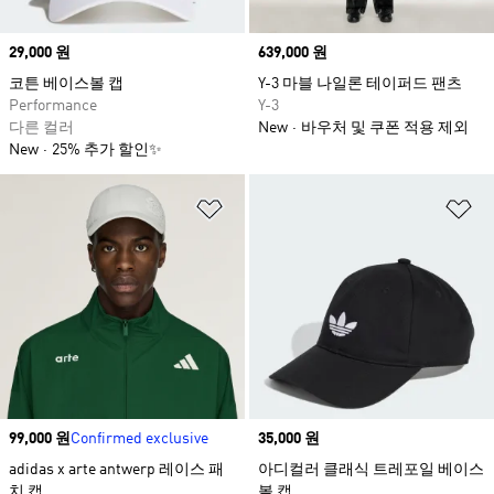
Price
29,000 원
Price
639,000 원
코튼 베이스볼 캡
Y-3 마블 나일론 테이퍼드 팬츠
Performance
Y-3
다른 컬러
New
바우처 및 쿠폰 적용 제외
New
25% 추가 할인✨
위시리스트 담기
위
Price
99,000 원
Confirmed exclusive
Price
35,000 원
adidas x arte antwerp 레이스 패
아디컬러 클래식 트레포일 베이스
치 캡
볼 캡