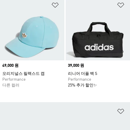
위시리스트 담기
위
Price
49,000 원
Price
39,000 원
오리지널스 릴랙스드 캡
리니어 더플 백 S
Performance
Performance
다른 컬러
25% 추가 할인✨
위