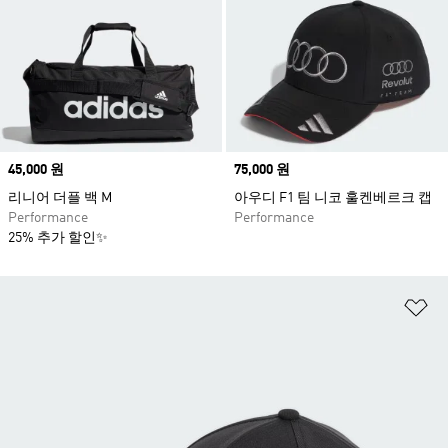
Price
45,000 원
Price
75,000 원
리니어 더플 백 M
아우디 F1 팀 니코 훌켄베르크 캡
Performance
Performance
25% 추가 할인✨
위