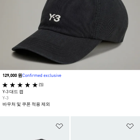
Price
129,000 원
Confirmed exclusive
(5)
Y-3 대드 캡
Y-3
바우처 및 쿠폰 적용 제외
위시리스트 담기
위