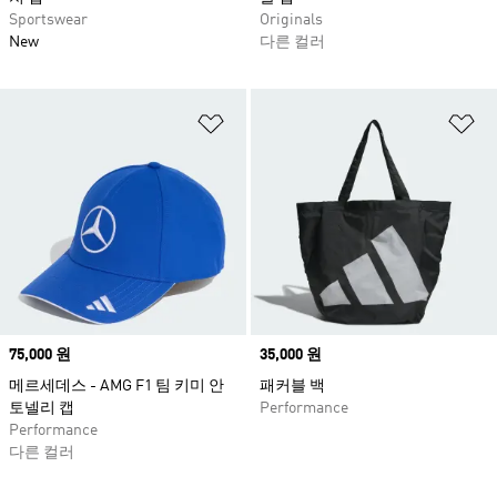
Sportswear
Originals
New
다른 컬러
위시리스트 담기
위
Price
75,000 원
Price
35,000 원
메르세데스 - AMG F1 팀 키미 안
패커블 백
토넬리 캡
Performance
Performance
다른 컬러