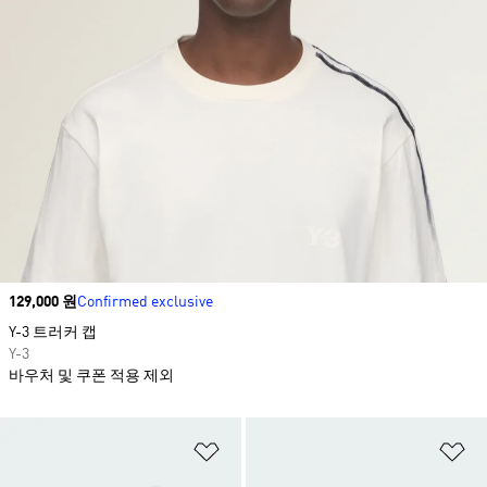
Price
129,000 원
Confirmed exclusive
Y-3 트러커 캡
Y-3
바우처 및 쿠폰 적용 제외
위시리스트 담기
위