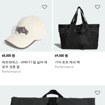
위시리스트 담기
위
Price
65,000 원
Price
69,000 원
메르세데스 - AMG F1 팀 실버 애
기어 토트 메쉬 백
로우 코튼 캡
Performance
Performance
위