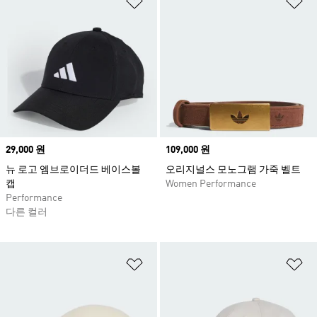
Price
29,000 원
Price
109,000 원
뉴 로고 엠브로이더드 베이스볼
오리지널스 모노그램 가죽 벨트
캡
Women Performance
Performance
다른 컬러
위시리스트 담기
위