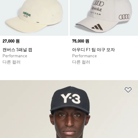
Price
27,000 원
Price
75,000 원
캔버스 5패널 캡
아우디 F1 팀 야구 모자
Performance
Performance
다른 컬러
다른 컬러
위