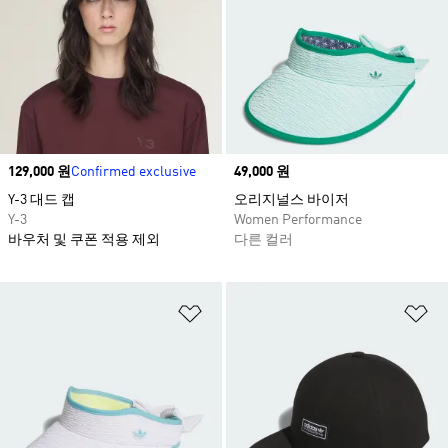
Price
129,000 원
Confirmed exclusive
Price
49,000 원
Y-3 대드 캡
오리지널스 바이저
Y-3
Women Performance
바우처 및 쿠폰 적용 제외
다른 컬러
위시리스트 담기
위