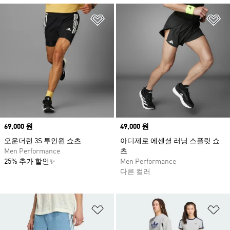
위시리스트 담기
위
Price
69,000 원
Price
49,000 원
오운더런 3S 투인원 쇼츠
아디제로 에센셜 러닝 스플릿 쇼
Men Performance
츠
25% 추가 할인✨
Men Performance
다른 컬러
위시리스트 담기
위