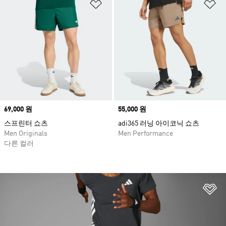
위시리스트 담기
위
Price
69,000 원
Price
55,000 원
스프린터 쇼츠
adi365 러닝 아이코닉 쇼츠
Men Originals
Men Performance
다른 컬러
위