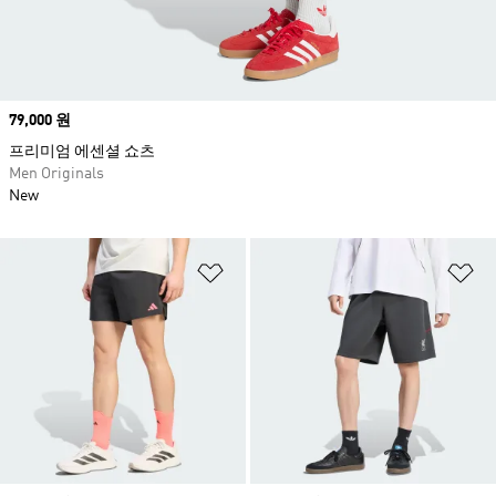
Price
79,000 원
프리미엄 에센셜 쇼츠
Men Originals
New
위시리스트 담기
위