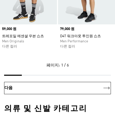
Price
59,000 원
Price
79,000 원
트레포일 에센셜 우븐 쇼츠
D4T 워크아웃 투인원 쇼츠
Men Originals
Men Performance
다른 컬러
다른 컬러
페이지: 1 / 6
다음
의류 및 신발 카테고리