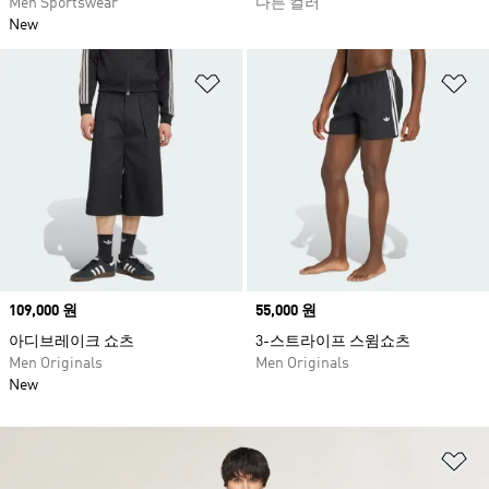
Men Sportswear
다른 컬러
New
위시리스트 담기
위
Price
109,000 원
Price
55,000 원
아디브레이크 쇼츠
3-스트라이프 스윔쇼츠
Men Originals
Men Originals
New
위