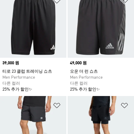
Price
39,000 원
Price
49,000 원
티로 23 클럽 트레이닝 쇼츠
오운 더 런 쇼츠
Men Performance
Men Performance
다른 컬러
다른 컬러
25% 추가 할인✨
25% 추가 할인✨
위시리스트 담기
위