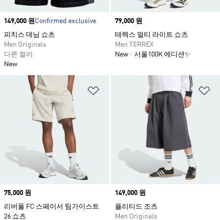
Price
149,000 원
Confirmed exclusive
Price
79,000 원
피치스 데님 쇼츠​
테렉스 멀티 라이트 쇼츠
Men Originals
Men TERREX
다른 컬러
New
서울100K 에디션✨
New
위시리스트 담기
위
Price
75,000 원
Price
149,000 원
리버풀 FC 스페이서 팀가이스트
플리티드 조츠
26 쇼츠
Men Originals