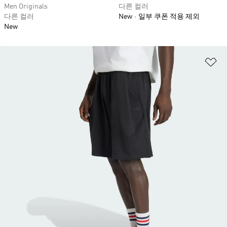
Men Originals
다른 컬러
다른 컬러
New
일부 쿠폰 적용 제외
New
위