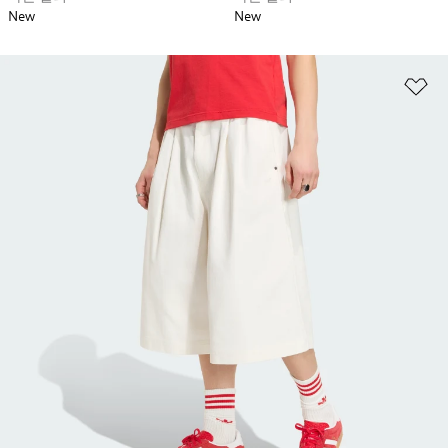
New
New
위