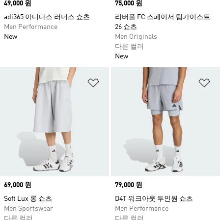
Price
49,000 원
Price
75,000 원
adi365 아디다스 러너스 쇼츠
리버풀 FC 스페이서 팀가이스트
Men Performance
26 쇼츠
New
Men Originals
다른 컬러
New
위시리스트 담기
위
Price
69,000 원
Price
79,000 원
Soft Lux 롱 쇼츠
D4T 워크아웃 투인원 쇼츠
Men Sportswear
Men Performance
다른 컬러
다른 컬러