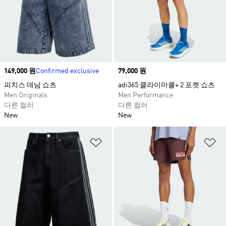
Price
149,000 원
Confirmed exclusive
Price
79,000 원
피치스 데님 쇼츠​
adi365 클라이마쿨+ 2 포켓 쇼츠
Men Originals
Men Performance
다른 컬러
다른 컬러
New
New
위시리스트 담기
위