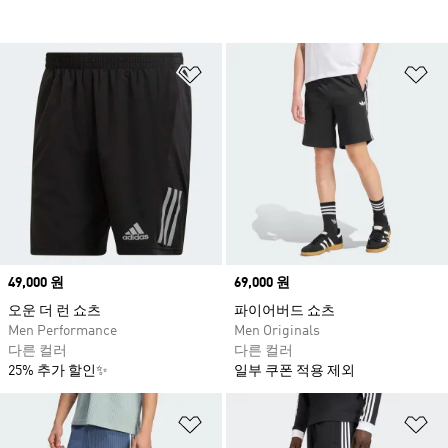
위시리스트 담기
위
Price
49,000 원
Price
69,000 원
오운 더 런 쇼츠
파이어버드 쇼츠
Men Performance
Men Originals
다른 컬러
다른 컬러
25% 추가 할인✨
일부 쿠폰 적용 제외
위시리스트 담기
위