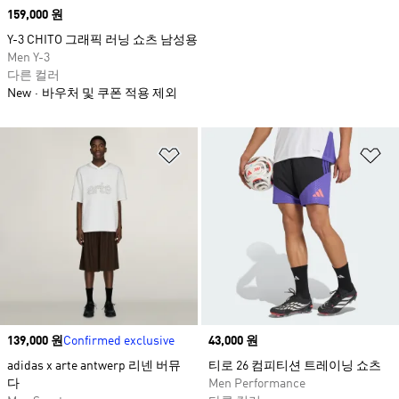
Price
159,000 원
Y-3 CHITO 그래픽 러닝 쇼츠 남성용
Men Y-3
다른 컬러
New
바우처 및 쿠폰 적용 제외
위시리스트 담기
위
Price
139,000 원
Confirmed exclusive
Price
43,000 원
adidas x arte antwerp 리넨 버뮤
티로 26 컴피티션 트레이닝 쇼츠
다
Men Performance