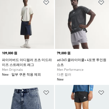
위시리스트 담기
위
Price
109,000 원
Price
79,000 원
파이어버드 아디컬러 조츠 미드라
adi365 클라이마쿨+ 4포켓 투인원
이즈 스트레이트 레그
쇼츠
Men Originals
Men Performance
New
일부 쿠폰 적용 제외
다른 컬러
New
위시리스트 담기
위