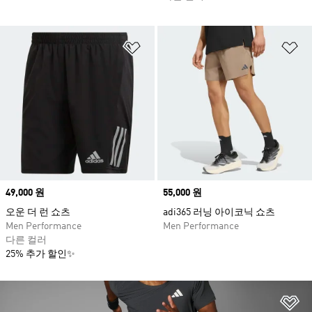
위시리스트 담기
위
Price
49,000 원
Price
55,000 원
오운 더 런 쇼츠
adi365 러닝 아이코닉 쇼츠
Men Performance
Men Performance
다른 컬러
25% 추가 할인✨
위