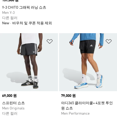
Price
159,000 원
Y-3 CHITO 그래픽 러닝 쇼츠
Men Y-3
다른 컬러
New
바우처 및 쿠폰 적용 제외
위시리스트 담기
위
Price
69,000 원
Price
79,000 원
스프린터 쇼츠
아디365 클라이마쿨+ 4포켓 투인
Men Originals
원 쇼츠
다른 컬러
Men Performance