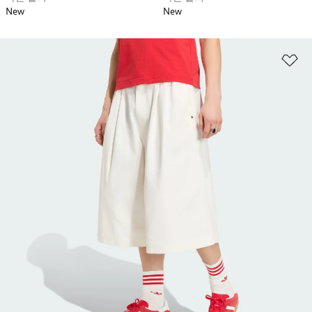
New
New
위