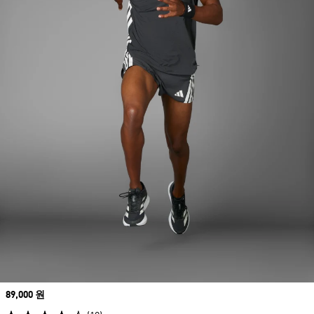
Price
89,000 원