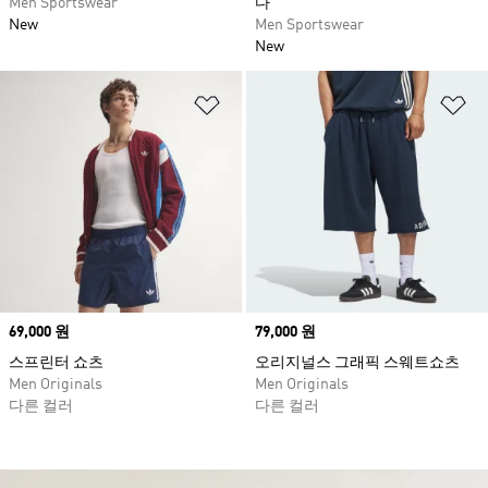
Men Sportswear
다
New
Men Sportswear
New
위시리스트 담기
위
Price
69,000 원
Price
79,000 원
스프린터 쇼츠
오리지널스 그래픽 스웨트쇼츠
Men Originals
Men Originals
다른 컬러
다른 컬러