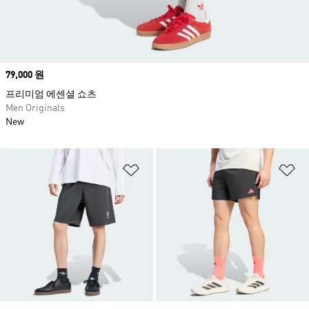
Price
79,000 원
프리미엄 에센셜 쇼츠
Men Originals
New
위시리스트 담기
위