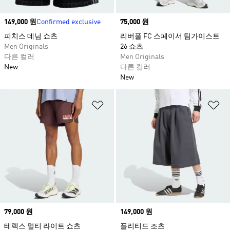
Price
149,000 원
Confirmed exclusive
Price
75,000 원
피치스 데님 쇼츠​
리버풀 FC 스페이서 팀가이스트
Men Originals
26 쇼츠
다른 컬러
Men Originals
New
다른 컬러
New
위시리스트 담기
위
Price
79,000 원
Price
149,000 원
테렉스 멀티 라이트 쇼츠
플리티드 조츠