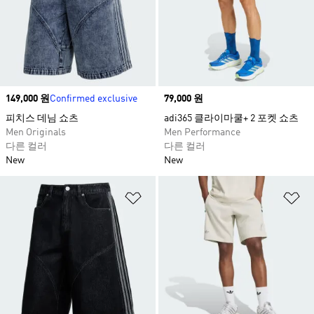
Price
149,000 원
Confirmed exclusive
Price
79,000 원
피치스 데님 쇼츠​
adi365 클라이마쿨+ 2 포켓 쇼츠
Men Originals
Men Performance
다른 컬러
다른 컬러
New
New
위시리스트 담기
위