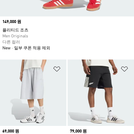
Price
149,000 원
플리티드 조츠
Men Originals
다른 컬러
New
일부 쿠폰 적용 제외
위시리스트 담기
위
Price
69,000 원
Price
79,000 원