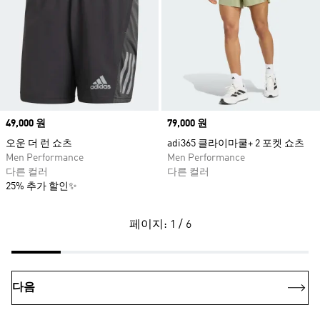
Price
49,000 원
Price
79,000 원
오운 더 런 쇼츠
adi365 클라이마쿨+ 2 포켓 쇼츠
Men Performance
Men Performance
다른 컬러
다른 컬러
25% 추가 할인✨
페이지: 1 / 6
다음