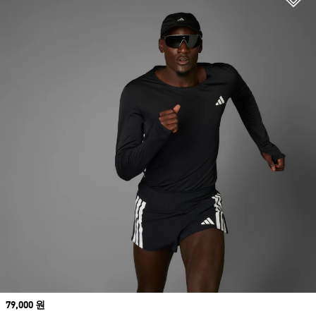
Price
79,000 원