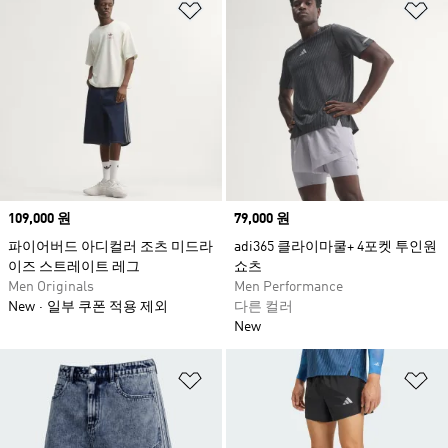
위시리스트 담기
위
Price
109,000 원
Price
79,000 원
파이어버드 아디컬러 조츠 미드라
adi365 클라이마쿨+ 4포켓 투인원
이즈 스트레이트 레그
쇼츠
Men Originals
Men Performance
New
일부 쿠폰 적용 제외
다른 컬러
New
위시리스트 담기
위