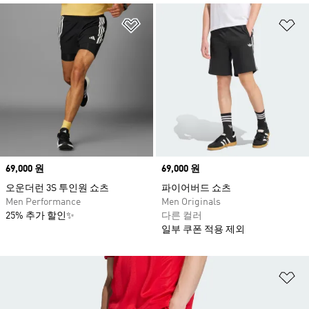
위시리스트 담기
위
Price
69,000 원
Price
69,000 원
오운더런 3S 투인원 쇼츠
파이어버드 쇼츠
Men Performance
Men Originals
25% 추가 할인✨
다른 컬러
일부 쿠폰 적용 제외
위