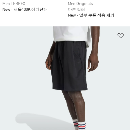
Men TERREX
Men Originals
New
서울100K 에디션✨
다른 컬러
New
일부 쿠폰 적용 제외
위