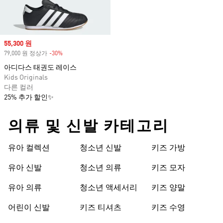
Sale price
55,300 원
79,000 원 정상가
-30%
Discount
아디다스 태권도 레이스
Kids Originals
다른 컬러
25% 추가 할인✨
의류 및 신발 카테고리
유아 컬렉션
청소년 신발
키즈 가방
유아 신발
청소년 의류
키즈 모자
유아 의류
청소년 액세서리
키즈 양말
어린이 신발
키즈 티셔츠
키즈 수영