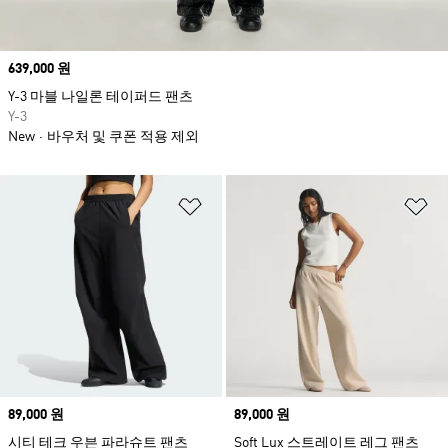
Price
639,000 원
Y-3 마블 나일론 테이퍼드 팬츠
Y-3
New
바우처 및 쿠폰 적용 제외
위시리스트 담기
위
Price
89,000 원
Price
89,000 원
시티 테크 우븐 파라슈트 팬츠
Soft Lux 스트레이트 레그 팬츠