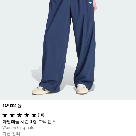
Price
149,000 원
(10)
아딜레늄 시즌 3 집 트랙 팬츠
Women Originals
다른 컬러