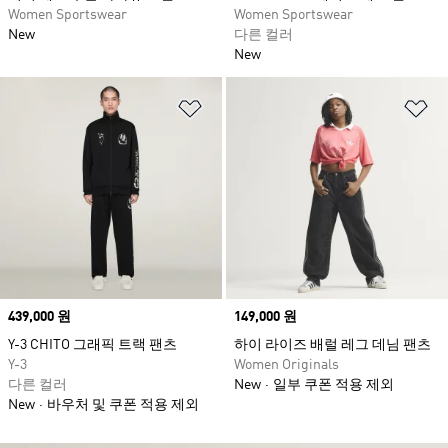
Women Sportswear
Women Sportswear
New
다른 컬러
New
위시리스트 담기
위
Price
439,000 원
Price
149,000 원
Y-3 CHITO 그래픽 트랙 팬츠
하이 라이즈 배럴 레그 데님 팬츠
Y-3
Women Originals
다른 컬러
New
일부 쿠폰 적용 제외
New
바우처 및 쿠폰 적용 제외