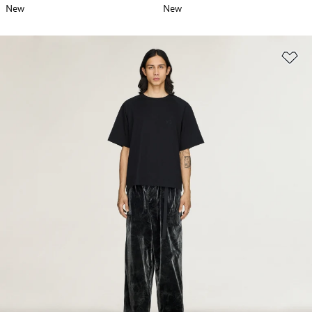
New
New
위