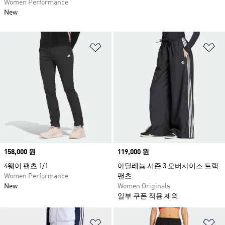
Women Performance
New
위시리스트 담기
위
Price
158,000 원
Price
119,000 원
4웨이 팬츠 1/1
아딜레늄 시즌 3 오버사이즈 트랙
Women Performance
팬츠
New
Women Originals
일부 쿠폰 적용 제외
위시리스트 담기
위