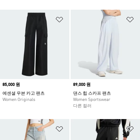
위시리스트 담기
위
Price
85,000 원
Price
89,000 원
에센셜 우븐 카고 팬츠
댄스 힙 스카프 팬츠
Women Originals
Women Sportswear
다른 컬러
위시리스트 담기
위