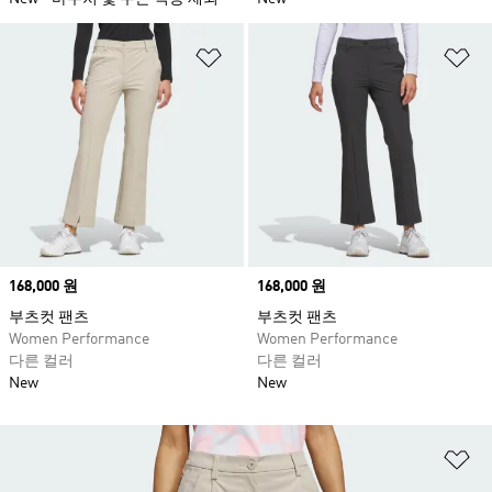
위시리스트 담기
위
Price
168,000 원
Price
168,000 원
부츠컷 팬츠
부츠컷 팬츠
Women Performance
Women Performance
다른 컬러
다른 컬러
New
New
위