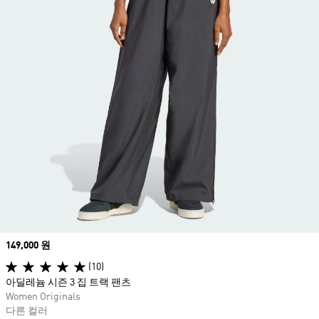
Price
149,000 원
(10)
아딜레늄 시즌 3 집 트랙 팬츠
Women Originals
다른 컬러