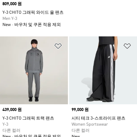
Price
809,000 원
Y-3 CHITO 그래픽 와이드 울 팬츠
Men Y-3
New
바우처 및 쿠폰 적용 제외
위시리스트 담기
위
Price
439,000 원
Price
99,000 원
Y-3 CHITO 그래픽 트랙 팬츠
시티 테크 3-스트라이프 팬츠
Y-3
Women Sportswear
다른 컬러
다른 컬러
New
바우처 및 쿠폰 적용 제외
New