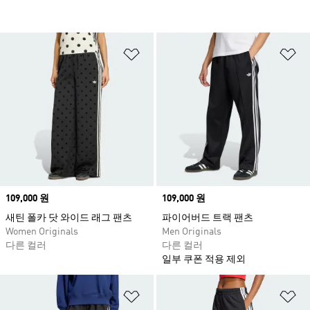
위시리스트 담기
위
Price
109,000 원
Price
109,000 원
새틴 폴카 닷 와이드 래그 팬츠
파이어버드 트랙 팬츠
Women Originals
Men Originals
다른 컬러
다른 컬러
일부 쿠폰 적용 제외
위시리스트 담기
위