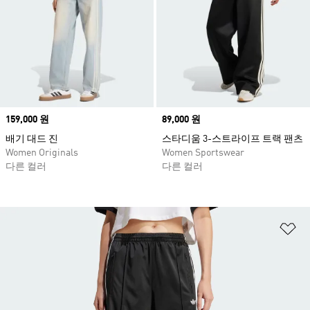
Price
159,000 원
Price
89,000 원
배기 대드 진
스타디움 3-스트라이프 트랙 팬츠
Women Originals
Women Sportswear
다른 컬러
다른 컬러
위