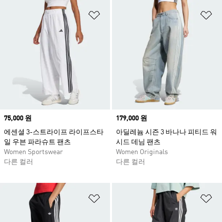
위시리스트 담기
위
Price
75,000 원
Price
179,000 원
에센셜 3-스트라이프 라이프스타
아딜레늄 시즌 3 바나나 피티드 워
일 우븐 파라슈트 팬츠
시드 데님 팬츠
Women Sportswear
Women Originals
다른 컬러
다른 컬러
위시리스트 담기
위