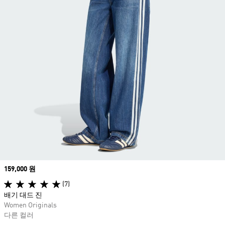
Price
159,000 원
(7)
배기 대드 진
Women Originals
다른 컬러