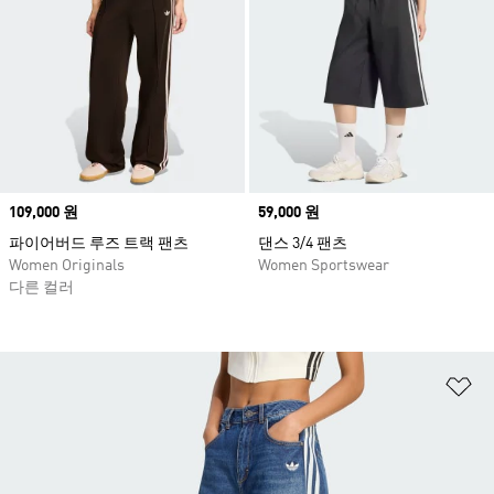
Price
109,000 원
Price
59,000 원
파이어버드 루즈 트랙 팬츠
댄스 3/4 팬츠
Women Originals
Women Sportswear
다른 컬러
위