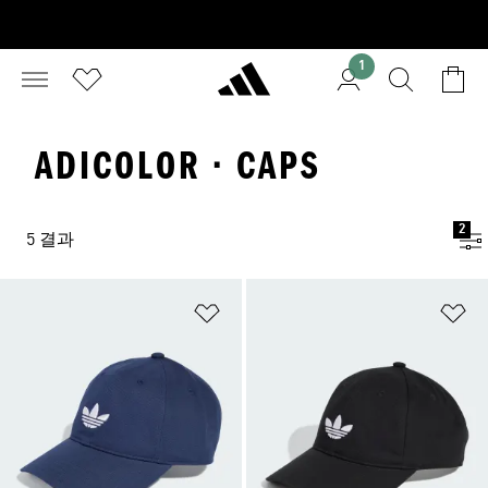
1
ADICOLOR · CAPS
2
5 결과
위시리스트 담기
위