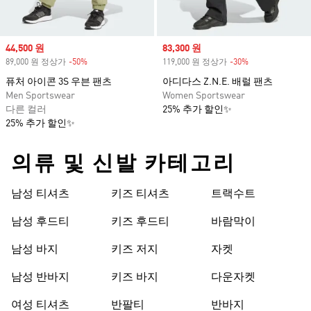
Sale price
44,500 원
Sale price
83,300 원
89,000 원 정상가
-50%
Discount
119,000 원 정상가
-30%
Discount
퓨처 아이콘 3S 우븐 팬츠
아디다스 Z.N.E. 배럴 팬츠
Men Sportswear
Women Sportswear
다른 컬러
25% 추가 할인✨
25% 추가 할인✨
의류 및 신발 카테고리
남성 티셔츠
키즈 티셔츠
트랙수트
남성 후드티
키즈 후드티
바람막이
남성 바지
키즈 저지
자켓
남성 반바지
키즈 바지
다운자켓
여성 티셔츠
반팔티
반바지