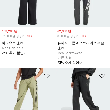
Sale price
103,200 원
Sale price
62,300 원
129,000 원 정상가
-20%
Discount
89,000 원 정상가
-30%
Discount
파라슈트 팬츠
퓨처 아이콘 3-스트라이프 우븐
Men Originals
팬츠
25% 추가 할인✨
Men Sportswear
다른 컬러
25% 추가 할인✨
위시리스트 담기
위