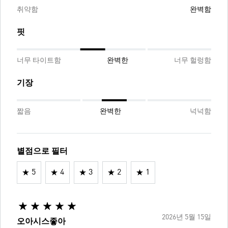
취약함
완벽함
핏
너무 타이트함
완벽한
너무 헐렁함
기장
짧음
완벽한
넉넉함
별점으로 필터
5
4
3
2
1
2026년 5월 15일
오아시스좋아