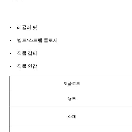
레귤러 핏
벨트/스트랩 클로저
직물 갑피
직물 안감
제품코드
용도
소재