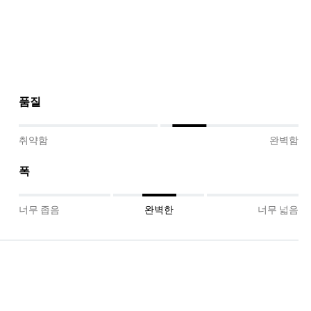
품질
취약함
완벽함
폭
너무 좁음
완벽한
너무 넓음