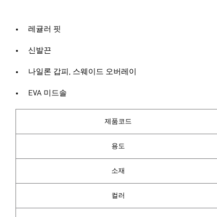
레귤러 핏
신발끈
나일론 갑피, 스웨이드 오버레이
EVA 미드솔
제품코드
용도
소재
컬러