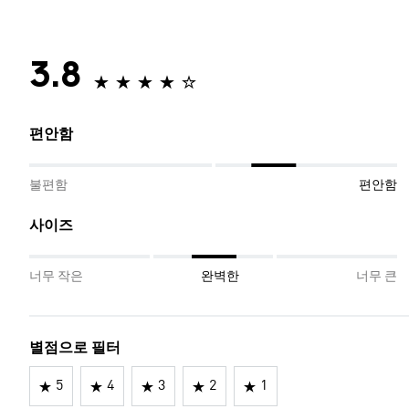
3.8
편안함
불편함
편안함
사이즈
너무 작은
완벽한
너무 큰
별점으로 필터
5
4
3
2
1