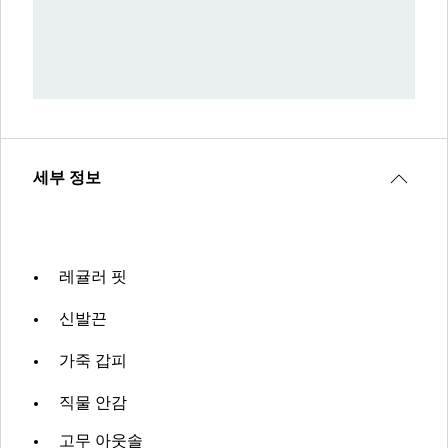
세부 정보
레귤러 핏
신발끈
가죽 갑피
직물 안감
고무 아웃솔