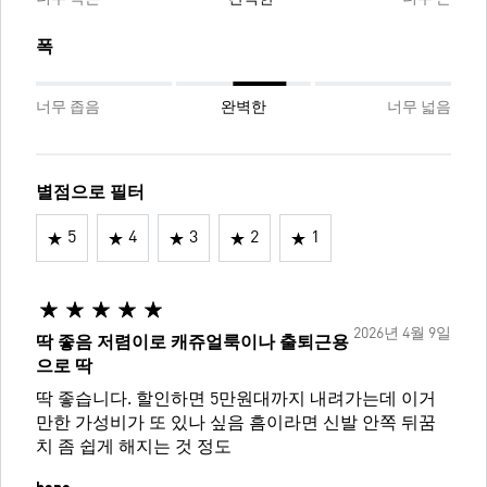
폭
너무 좁음
완벽한
너무 넓음
별점으로 필터
5
4
3
2
1
2026년 4월 9일
딱 좋음 저렴이로 캐쥬얼룩이나 출퇴근용
으로 딱
딱 좋습니다. 할인하면 5만원대까지 내려가는데 이거
만한 가성비가 또 있나 싶음 흠이라면 신발 안쪽 뒤꿈
치 좀 쉽게 해지는 것 정도