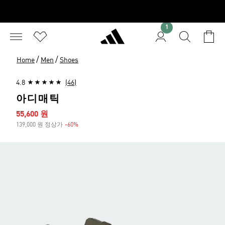
1
/
/
Home
Men
Shoes
4.8
(46)
아디매틱
세일 가격
55,600 원
139,000 원 정상가
-60%
할인