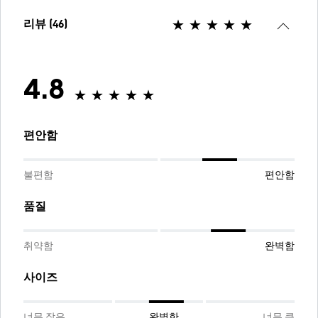
리뷰 (46)
4.8
편안함
불편함
편안함
품질
취약함
완벽함
사이즈
너무 작은
완벽한
너무 큰