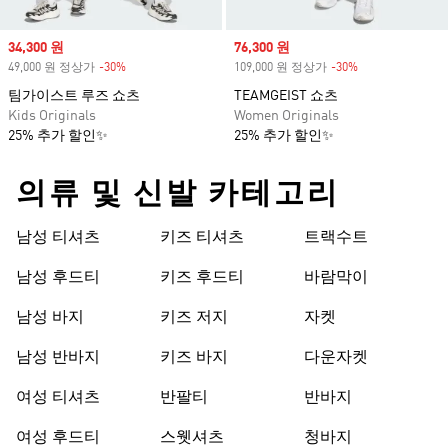
Sale price
34,300 원
Sale price
76,300 원
49,000 원 정상가
-30%
Discount
109,000 원 정상가
-30%
Discount
팀가이스트 루즈 쇼츠
TEAMGEIST 쇼츠
Kids Originals
Women Originals
25% 추가 할인✨
25% 추가 할인✨
의류 및 신발 카테고리
남성 티셔츠
키즈 티셔츠
트랙수트
남성 후드티
키즈 후드티
바람막이
남성 바지
키즈 저지
자켓
남성 반바지
키즈 바지
다운자켓
여성 티셔츠
반팔티
반바지
여성 후드티
스웻셔츠
청바지