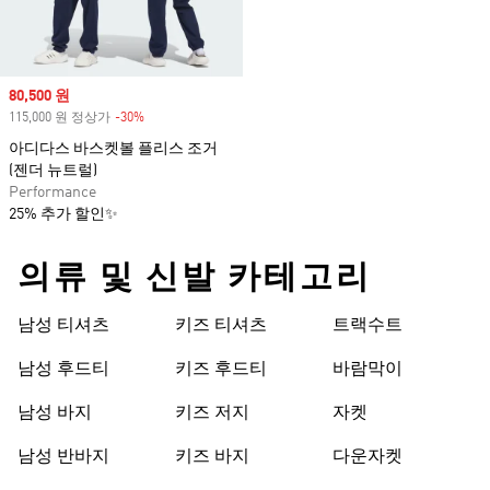
Sale price
80,500 원
115,000 원 정상가
-30%
Discount
아디다스 바스켓볼 플리스 조거
(젠더 뉴트럴)
Performance
25% 추가 할인✨
의류 및 신발 카테고리
남성 티셔츠
키즈 티셔츠
트랙수트
남성 후드티
키즈 후드티
바람막이
남성 바지
키즈 저지
자켓
남성 반바지
키즈 바지
다운자켓