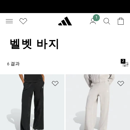
1
벨벳 바지
2
6 결과
위시리스트 담기
위