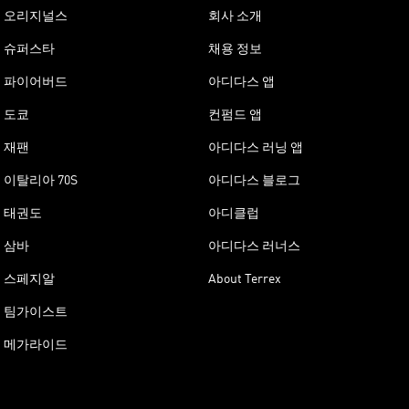
오리지널스
회사 소개
슈퍼스타
채용 정보
파이어버드
아디다스 앱
도쿄
컨펌드 앱
재팬
아디다스 러닝 앱
이탈리아 70S
아디다스 블로그
태권도
아디클럽
삼바
아디다스 러너스
스페지알
About Terrex
팀가이스트
메가라이드