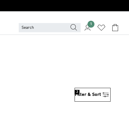
1
2
Filter & Sort