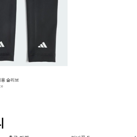
체용 슬리브
ce
리