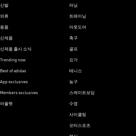
신발
러닝
의류
트레이닝
용품
아웃도어
신제품
축구
신제품 출시 소식
골프
Trending now
요가
Best of adidas
테니스
App exclusives
농구
Members exclusives
스케이트보딩
아울렛
수영
사이클링
모터스포츠