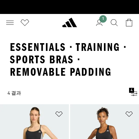
1
ESSENTIALS · TRAINING ·
SPORTS BRAS ·
REMOVABLE PADDING
4
4 결과
위시리스트 담기
위