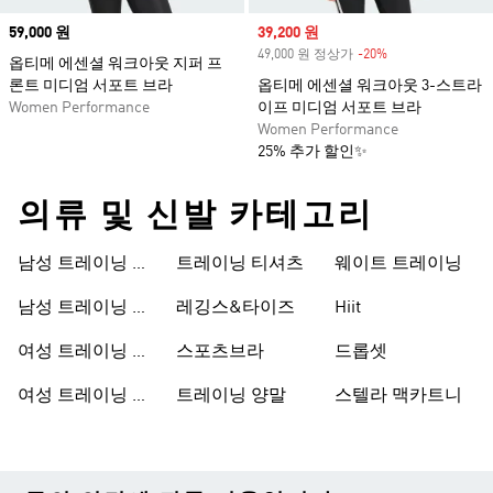
Price
59,000 원
Sale price
39,200 원
49,000 원 정상가
-20%
Discount
옵티메 에센셜 워크아웃 지퍼 프
론트 미디엄 서포트 브라
옵티메 에센셜 워크아웃 3-스트라
Women Performance
이프 미디엄 서포트 브라
Women Performance
25% 추가 할인✨
의류 및 신발 카테고리
남성 트레이닝 신
트레이닝 티셔츠
웨이트 트레이닝
발
남성 트레이닝 의
레깅스&타이즈
Hiit
류
여성 트레이닝 신
스포츠브라
드롭셋
발
여성 트레이닝 의
트레이닝 양말
스텔라 맥카트니
류