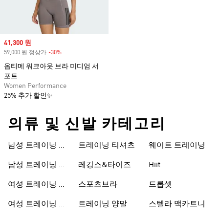
Sale price
41,300 원
59,000 원 정상가
-30%
Discount
옵티메 워크아웃 브라 미디엄 서
포트
Women Performance
25% 추가 할인✨
의류 및 신발 카테고리
남성 트레이닝 신
트레이닝 티셔츠
웨이트 트레이닝
발
남성 트레이닝 의
레깅스&타이즈
Hiit
류
여성 트레이닝 신
스포츠브라
드롭셋
발
여성 트레이닝 의
트레이닝 양말
스텔라 맥카트니
류