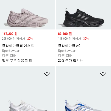
Sale price
167,200 원
Sale price
83,300 원
209,000 원 정상가
-20%
Discount
119,000 원 정상가
-30%
Discount
클라이마쿨 레이스드
클라이마쿨 AC
Sportswear
Sportswear
다른 컬러
다른 컬러
일부 쿠폰 적용 제외
25% 추가 할인✨
위시리스트 담기
위