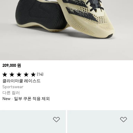
Price
209,000 원
(14)
클라이마쿨 레이스드
Sportswear
다른 컬러
New
일부 쿠폰 적용 제외
위시리스트 담기
위