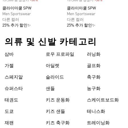
139,000 원 정상가
-30%
Discount
139,000 원 정상가
-30%
Discount
클라이마쿨 SPW
클라이마쿨 SPW
Men Sportswear
Men Sportswear
다른 컬러
다른 컬러
25% 추가 할인✨
25% 추가 할인✨
의류 및 신발 카테고리
삼바
로우 프로파일
러닝화
가젤
아딜렛
골프화
스페지알
슬라이드
축구화
슈퍼스타
샌들
농구화
태권도
키즈 운동화
스케이트보드화
도쿄
키즈 샌들
테니스화
재팬
키즈 축구화
트레이닝화