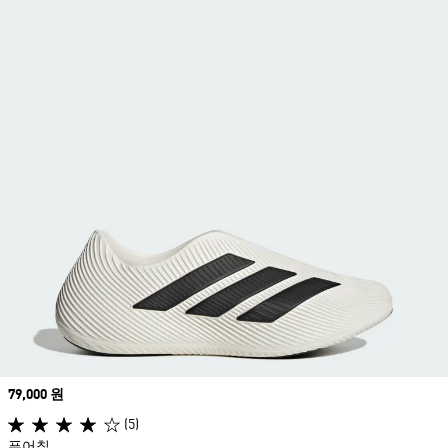
Price
79,000 원
(5)
퓨어칠