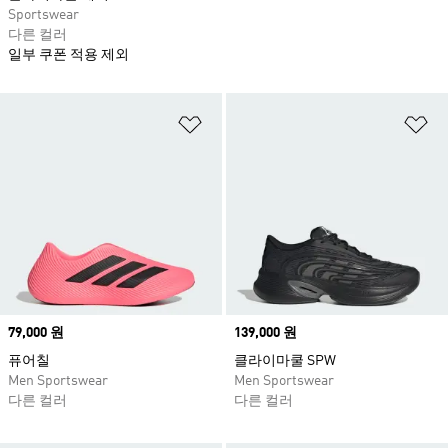
Sportswear
다른 컬러
일부 쿠폰 적용 제외
위시리스트 담기
위
Price
79,000 원
Price
139,000 원
퓨어칠
클라이마쿨 SPW
Men Sportswear
Men Sportswear
다른 컬러
다른 컬러