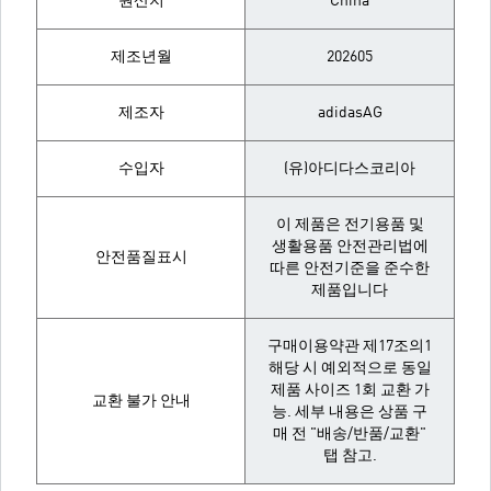
원산지
China
제조년월
202605
제조자
adidasAG
수입자
(유)아디다스코리아
이 제품은 전기용품 및
생활용품 안전관리법에
안전품질표시
따른 안전기준을 준수한
제품입니다
구매이용약관 제17조의1
해당 시 예외적으로 동일
제품 사이즈 1회 교환 가
교환 불가 안내
능. 세부 내용은 상품 구
매 전 "배송/반품/교환"
탭 참고.