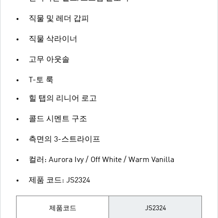
직물 및 레더 갑피
직물 삭라이너
고무 아웃솔
T-토 룩
힐 탭의 리니어 로고
콜드 시멘트 구조
측면의 3-스트라이프
컬러: Aurora Ivy / Off White / Warm Vanilla
제품 코드: JS2324
제품코드
JS2324