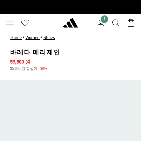
1
/
/
Home
Women
Shoes
바레다 메리제인
세일 가격
59,500 원
85,000 원 정상가
-30%
할인