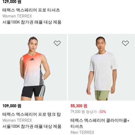
Price
129,000 원
테렉스 엑스페리어 프로 티셔츠
Women TERREX
서울100K 참가권 래플 대상 제품
위시리스트 담기
위
Price
109,000 원
Sale price
55,300 원
79,000 원 정상가
-30%
Discount
테렉스 엑스페리어 프로 탱크 탑
Women TERREX
테렉스 엑스페리어 클라이마쿨+
서울100K 참가권 래플 대상 제품
티셔츠
Men TERREX