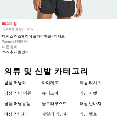
Sale price
55,300 원
79,000 원 정상가
-30%
Discount
테렉스 엑스페리어 클라이마쿨+ 티셔츠
Women TERREX
다른 컬러
25% 추가 할인✨
의류 및 신발 카테고리
남성 러닝화
아디제로
러닝 티셔츠
남성 러닝 의류
슈퍼노바
러닝 자켓
남성 러닝용품
울트라부스트
러닝 반바지
여성 러닝화
데일리 러닝화
러닝 벨트