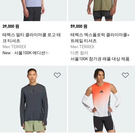
Price
39,000 원
Price
59,000 원
테렉스 멀티 클라이마쿨 로고 테
테렉스 엑스플로릭 클라이마쿨+
크 티셔츠
트레일 티셔츠
Men TERREX
Men TERREX
New
서울100K 에디션✨
다른 컬러
서울100K 참가권 래플 대상 제품
위시리스트 담기
위