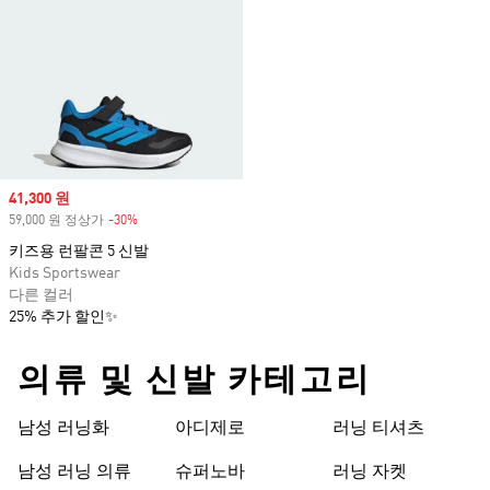
Sale price
41,300 원
59,000 원 정상가
-30%
Discount
키즈용 런팔콘 5 신발
Kids Sportswear
다른 컬러
25% 추가 할인✨
의류 및 신발 카테고리
남성 러닝화
아디제로
러닝 티셔츠
남성 러닝 의류
슈퍼노바
러닝 자켓