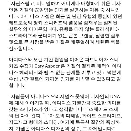
"자연스럽고, 미니멀하며 어디에나 매칭하기 쉬운 디자
인은 가젤의 끊임없는 인기를 설명하는 이유 중 하나입
니다. 아디다스 가젤은 최근 몇 년간 유행의 중심에 있던
레트로풍의 청키 스니커즈의 열풍을 잠재우는 절제된
실루엣의 아이콘입니다. 유행을 타지 않는 클래식한 3-
스트라이프와 군더더기 없는 근본 브랜딩, 날렵한 실루
엣으로 큰 사랑을 받은 가젤은 캐주얼하며 세련된 룩을
선사합니다.
아디다스와 오랜 기간 협업을 이어온 파트너이자 스니
커즈 수집가 Gary Aspden은 가젤의 절제된 매력이 아디
다스 헤리티지와 뗄 수 없는 관계를 이루고 있고 덕분에
수십 년간 컬트에 가까운 인기를 지속할 수 있었다고 말
합니다.
"사람들이 아디다스 오리지널스 풋웨어 디자인의 DNA
에 대해 이야기할 때, 아디다스 가젤만큼 중요한 의미를
갖는 스니커즈가 없다고 생각합니다." "스웨이드 소재
의 딥 다이 갑피, “T”자 토의 디테일, 화이트 스트라이프,
지그재그 형태의 스티칭, 여기에 독특한 질감의 폭싱까
지. 가젤은 아디다스 디자인의 정수, 그 자체입니다."