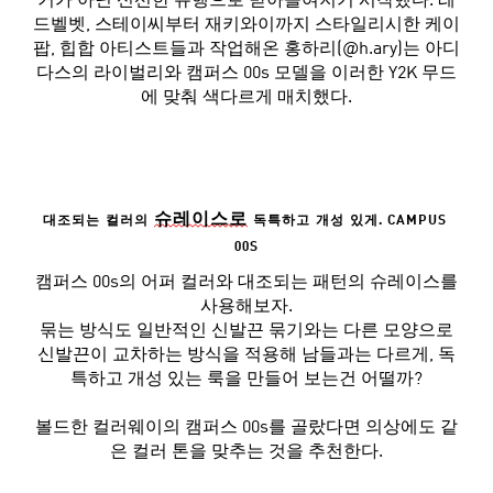
거가 아닌 신선한 유행으로 받아들여지기 시작했다. 레
드벨벳, 스테이씨부터 재키와이까지 스타일리시한 케이
팝, 힙합 아티스트들과 작업해온 홍하리(@h.ary)는 아디
다스의 라이벌리와 캠퍼스 00s 모델을 이러한 Y2K 무드
에 맞춰 색다르게 매치했다.
슈레이스로
대조되는
컬러의
독특하고
개성
있게
. CAMPUS 
00S
캠퍼스 00s의 어퍼 컬러와 대조되는 패턴의 슈레이스를
사용해보자.
묶는 방식도 일반적인 신발끈 묶기와는 다른 모양으로
신발끈이 교차하는 방식을 적용해 남들과는 다르게, 독
특하고 개성 있는 룩을 만들어 보는건 어떨까?
볼드한 컬러웨이의 캠퍼스 00s를 골랐다면 의상에도 같
은 컬러 톤을 맞추는 것을 추천한다.