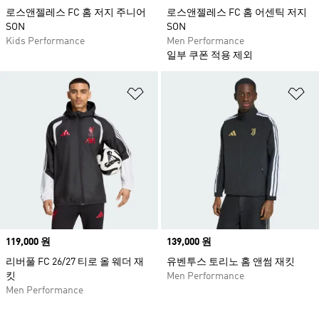
로스앤젤레스 FC 홈 저지 주니어
로스앤젤레스 FC 홈 어센틱 저지
SON
SON
Kids Performance
Men Performance
일부 쿠폰 적용 제외
위시리스트 담기
위
Price
119,000 원
Price
139,000 원
리버풀 FC 26/27 티로 올 웨더 재
유벤투스 토리노 홈 앤썸 재킷
킷
Men Performance
Men Performance