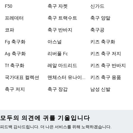
F50
축구 자켓
신가드
프레데터
축구 트랙수트
축구 양말
코파
축구 반바지
축구공
Fg 축구화
아스널
키즈 축구화
Ag 축구화
리버풀 Fc
키즈 축구 저지
Tf 축구화
레알 마드리드
키즈 축구 반바지
국가대표 컬렉션
맨체스터 유나이
키즈 축구 용품
티드
축구 저지
축구 장갑
남성 신발
모두의 의견에 귀를 기울입니다
피드백 감사드립니다. 더 나은 서비스를 위해 노력하겠습니다.