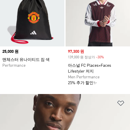
Price
25,000 원
Sale price
97,300 원
139,000 원 정상가
-30%
Discount
맨체스터 유나이티드 짐 색
Performance
아스널 FC Places+Faces
Lifestyler 저지
Men Performance
25% 추가 할인✨
위