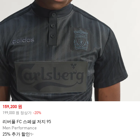
Sale price
159,200 원
199,000 원 정상가
-20%
Discount
리버풀 FC 스페셜 저지 95
Men Performance
25% 추가 할인✨