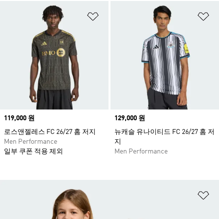
위시리스트 담기
위
Price
119,000 원
Price
129,000 원
로스앤젤레스 FC 26/27 홈 저지
뉴캐슬 유나이티드 FC 26/27 홈 저
Men Performance
지
일부 쿠폰 적용 제외
Men Performance
위