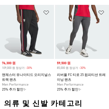
위시리스트 담기
위
Sale price
76,300 원
Sale price
59,500 원
109,000 원 정상가
-30%
Discount
85,000 원 정상가
-30%
Discount
맨체스터 유나이티드 오리지널스
리버풀 FC 티로 25 컴피티션 트레
트랙 팬츠
이닝 팬츠
Men Performance
Men Performance
25% 추가 할인✨
25% 추가 할인✨
의류 및 신발 카테고리