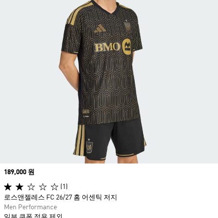
Price
189,000 원
(1)
로스앤젤레스 FC 26/27 홈 어센틱 저지
Men Performance
일부 쿠폰 적용 제외