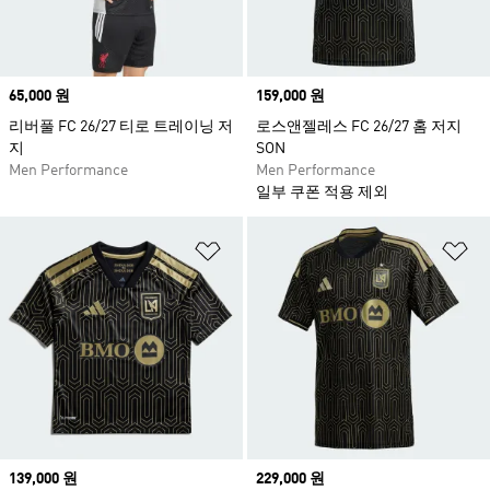
Price
65,000 원
Price
159,000 원
리버풀 FC 26/27 티로 트레이닝 저
로스앤젤레스 FC 26/27 홈 저지
지
SON
Men Performance
Men Performance
일부 쿠폰 적용 제외
위시리스트 담기
위
Price
139,000 원
Price
229,000 원