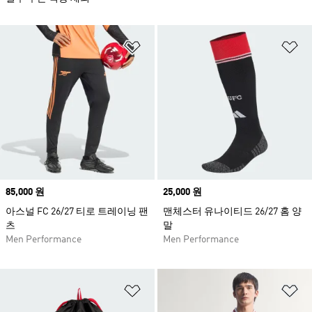
위시리스트 담기
위
Price
85,000 원
Price
25,000 원
아스널 FC 26/27 티로 트레이닝 팬
맨체스터 유나이티드 26/27 홈 양
츠
말
Men Performance
Men Performance
위시리스트 담기
위