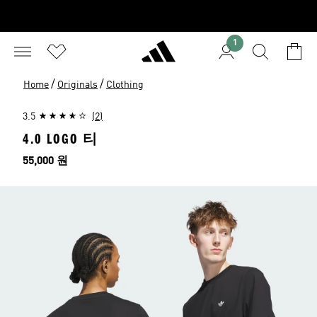
1
/
/
Home
Originals
Clothing
3.5
(2)
4.0 LOGO 티
가격
55,000 원