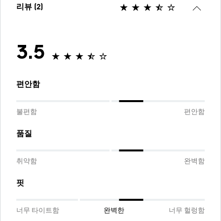
리뷰 (2)
3.5
편안함
불편함
편안함
품질
취약함
완벽함
핏
너무 타이트함
완벽한
너무 헐렁함