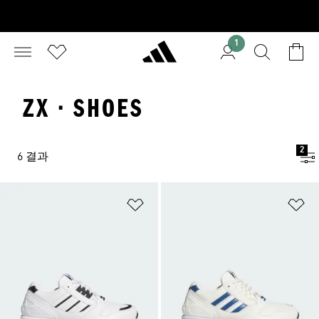
1
ZX · SHOES
2
6 결과
위시리스트 담기
위