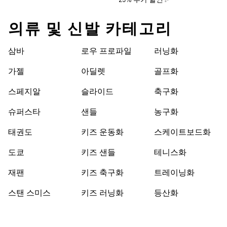
25% 추가 할인✨
의류 및 신발 카테고리
삼바
로우 프로파일
러닝화
가젤
아딜렛
골프화
스페지알
슬라이드
축구화
슈퍼스타
샌들
농구화
태권도
키즈 운동화
스케이트보드화
도쿄
키즈 샌들
테니스화
재팬
키즈 축구화
트레이닝화
스탠 스미스
키즈 러닝화
등산화