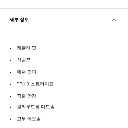
세부 정보
레귤러 핏
신발끈
메쉬 갑피
TPU 3-스트라이프
직물 안감
클라우드폼 미드솔
고무 아웃솔