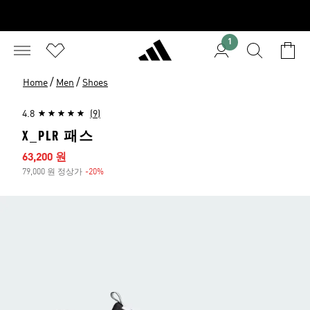
1
/
/
Home
Men
Shoes
4.8
(9)
X_PLR 패스
세일 가격
63,200 원
79,000 원 정상가
-20%
할인