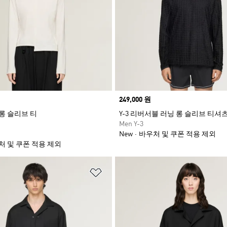
Price
249,000 원
 롱 슬리브 티
Y-3 리버서블 러닝 롱 슬리브 티셔
Men Y-3
New
바우처 및 쿠폰 적용 제외
처 및 쿠폰 적용 제외
담기
위시리스트 담기