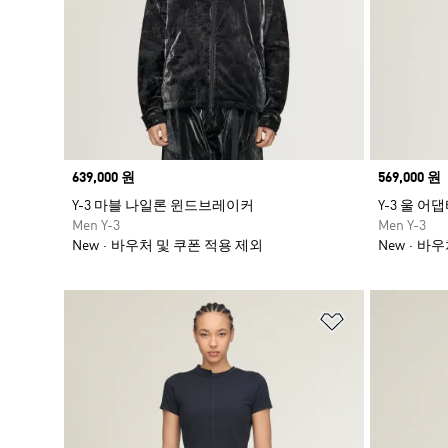
Price
639,000 원
Price
569,000 원
Y-3 마블 나일론 윈드브레이커
Y-3 울 
Men Y-3
Men Y-3
New
바우처 및 쿠폰 적용 제외
New
바우
위시리스트 