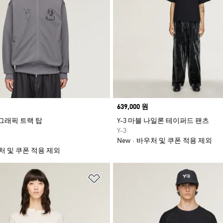
Price
639,000 원
O 그래픽 트랙 탑
Y-3 마블 나일론 테이퍼드 팬츠
Y-3
New
바우처 및 쿠폰 적용 제외
처 및 쿠폰 적용 제외
담기
위시리스트 담기