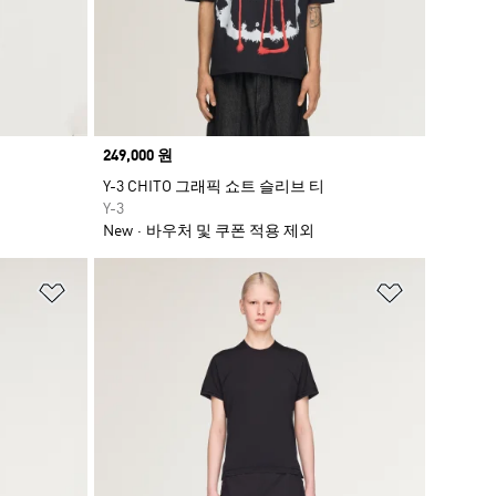
Price
249,000 원
Y-3 CHITO 그래픽 쇼트 슬리브 티
Y-3
New
바우처 및 쿠폰 적용 제외
위시리스트 담기
위시리스트