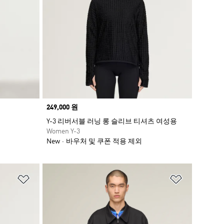
Price
249,000 원
Y-3 리버서블 러닝 롱 슬리브 티셔츠 여성용
Women Y-3
New
바우처 및 쿠폰 적용 제외
위시리스트 담기
위시리스트