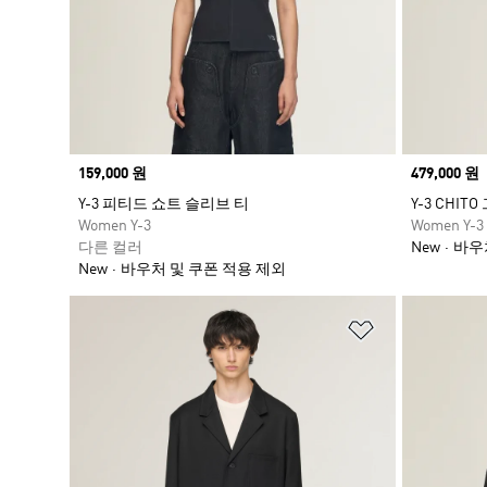
Price
159,000 원
Price
479,000 원
Y-3 피티드 쇼트 슬리브 티
Y-3 CHI
Women Y-3
Women Y-3
다른 컬러
New
바우
New
바우처 및 쿠폰 적용 제외
위시리스트 