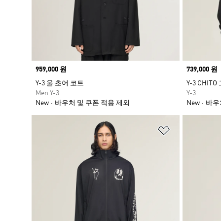
Price
959,000 원
Price
739,000 원
Y-3 울 초어 코트
Y-3 CHI
Men Y-3
Y-3
New
바우처 및 쿠폰 적용 제외
New
바우
위시리스트 