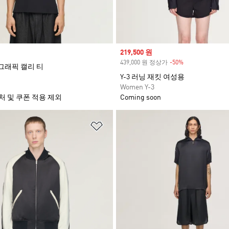
Sale price
219,500 원
439,000 원 정상가
-50%
Discount
O 그래픽 캘리 티
Y-3 러닝 재킷 여성용
Women Y-3
처 및 쿠폰 적용 제외
Coming soon
담기
위시리스트 담기