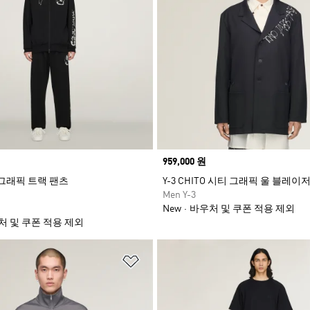
Price
959,000 원
TO 그래픽 트랙 팬츠
Y-3 CHITO 시티 그래픽 울 블레이
Men Y-3
New
바우처 및 쿠폰 적용 제외
처 및 쿠폰 적용 제외
담기
위시리스트 담기