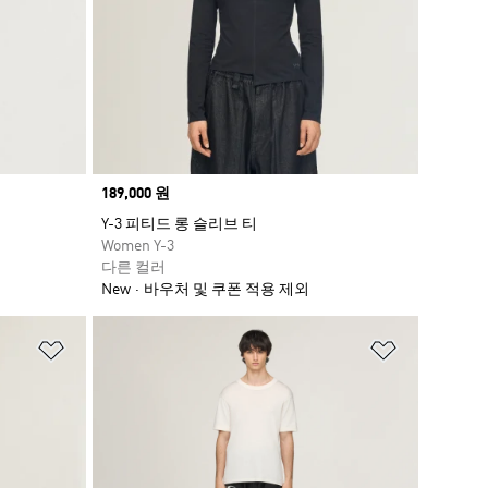
Price
189,000 원
Y-3 피티드 롱 슬리브 티
Women Y-3
다른 컬러
New
바우처 및 쿠폰 적용 제외
위시리스트 담기
위시리스트