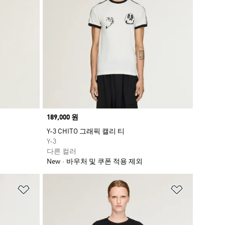
Price
189,000 원
저
Y-3 CHITO 그래픽 캘리 티
Y-3
다른 컬러
New
바우처 및 쿠폰 적용 제외
위시리스트 담기
위시리스트