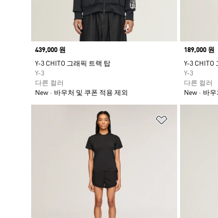
Price
439,000 원
Price
189,000 원
Y-3 CHITO 그래픽 트랙 탑
Y-3 CHIT
Y-3
Y-3
다른 컬러
다른 컬러
New
바우처 및 쿠폰 적용 제외
New
바우
위시리스트 