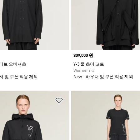
Price
809,000 원
어댑티브 오버셔츠
Y-3 울 초어 코트
Women Y-3
처 및 쿠폰 적용 제외
New
바우처 및 쿠폰 적용 제외
담기
위시리스트 담기