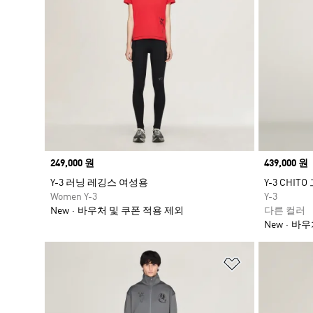
Price
249,000 원
Price
439,000 원
Y-3 러닝 레깅스 여성용
Y-3 CHI
Women Y-3
Y-3
New
바우처 및 쿠폰 적용 제외
다른 컬러
New
바우
위시리스트 