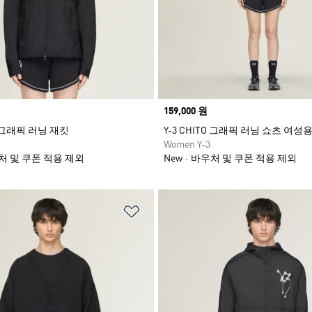
Price
159,000 원
TO 그래픽 러닝 재킷
Y-3 CHITO 그래픽 러닝 쇼츠 여성
Women Y-3
처 및 쿠폰 적용 제외
New
바우처 및 쿠폰 적용 제외
담기
위시리스트 담기