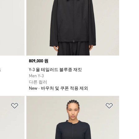
Price
809,000 원
츠
Y-3 울 테일러드 블루종 재킷
Men Y-3
다른 컬러
New
바우처 및 쿠폰 적용 제외
위시리스트 담기
위시리스트