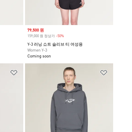
Sale price
79,500 원
159,000 원 정상가
-50%
Discount
Y-3 러닝 쇼트 슬리브 티 여성용
Women Y-3
Coming soon
위시리스트 담기
위시리스트