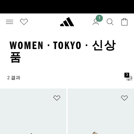
1
WOMEN · TOKYO · 신상
품
3
2 결과
위시리스트 담기
위