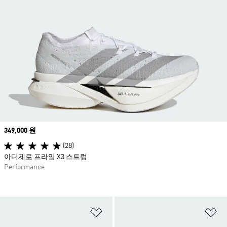
Price
349,000 원
(28)
아디제로 프라임 X3 스트렁
Performance
위시리스트 담기
위