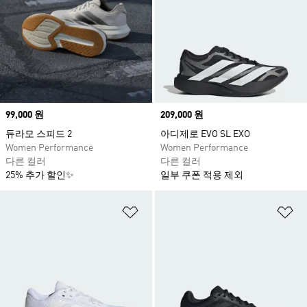
Price
99,000 원
Price
209,000 원
듀라모 스피드 2
아디제로 EVO SL EXO
Women Performance
Women Performance
다른 컬러
다른 컬러
25% 추가 할인✨
일부 쿠폰 적용 제외
위시리스트 담기
위