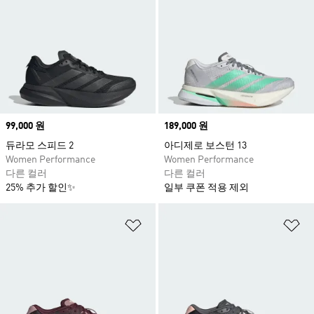
Price
99,000 원
Price
189,000 원
듀라모 스피드 2
아디제로 보스턴 13
Women Performance
Women Performance
다른 컬러
다른 컬러
25% 추가 할인✨
일부 쿠폰 적용 제외
위시리스트 담기
위