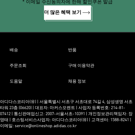
* 이메일 수신동의자에 한해 할인쿠폰 발급
더 많은 혜택 보기
배송
반품
주문조회
구매 이용약관
도움말
채용 정보
아디다스코리아(유) | 서울특별시 서초구 서초대로 74길 4, 삼성생명 서초
타워 23층 (06620) | 대표자: 마커스모렌트 | 사업자 등록번호: 214-81-
07412 | 통신판매업신고: 2007-서울서초-10391 | 개인정보관리책임자: 장
영태 | 호스팅서비스사업자: 아디다스코리아(유) | 고객센터: 1588-8241 |
이메일: service@onlineshop.adidas.co.kr