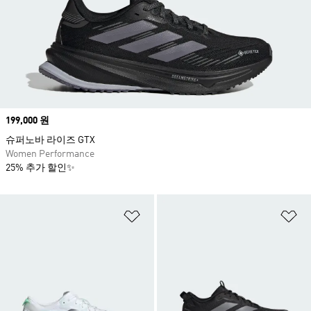
Price
199,000 원
슈퍼노바 라이즈 GTX
Women Performance
25% 추가 할인✨
위시리스트 담기
위