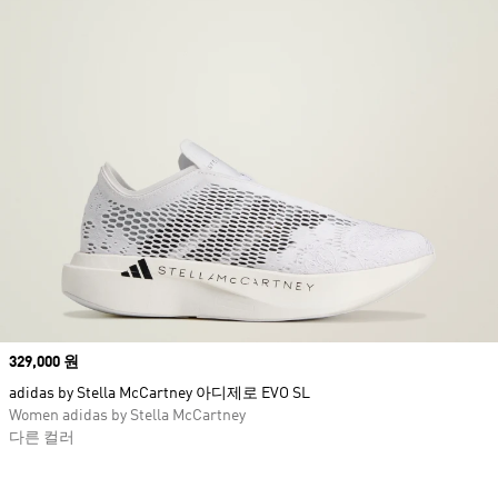
Price
329,000 원
adidas by Stella McCartney 아디제로 EVO SL
Women adidas by Stella McCartney
다른 컬러