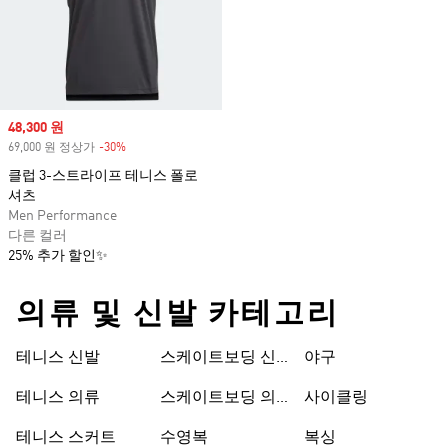
Sale price
48,300 원
69,000 원 정상가
-30%
Discount
클럽 3-스트라이프 테니스 폴로
셔츠
Men Performance
다른 컬러
25% 추가 할인✨
의류 및 신발 카테고리
테니스 신발
스케이트보딩 신
야구
발
테니스 의류
스케이트보딩 의
사이클링
류
테니스 스커트
수영복
복싱