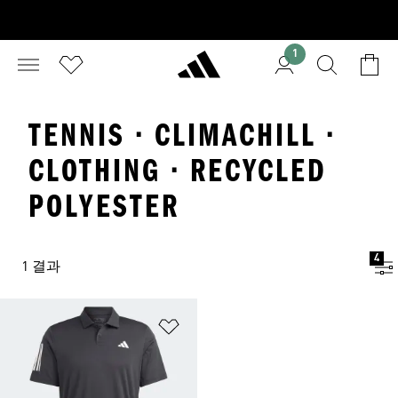
1
TENNIS · CLIMACHILL ·
CLOTHING · RECYCLED
POLYESTER
4
1 결과
위시리스트 담기