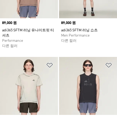
Price
89,000 원
Price
89,000 원
adi365 SFTM 러닝 유나이트핏 티
adi365 SFTM 러닝 쇼츠
셔츠
Men Performance
Performance
다른 컬러
다른 컬러
위시리스트 담기
위