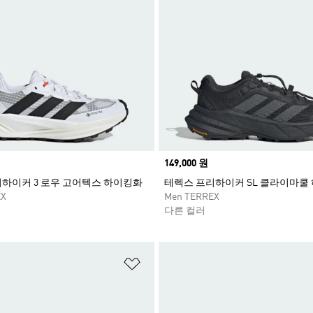
Price
149,000 원
하이커 3 로우 고어텍스 하이킹화
테렉스 프리하이커 SL 클라이마쿨
EX
Men TERREX
다른 컬러
담기
위시리스트 담기