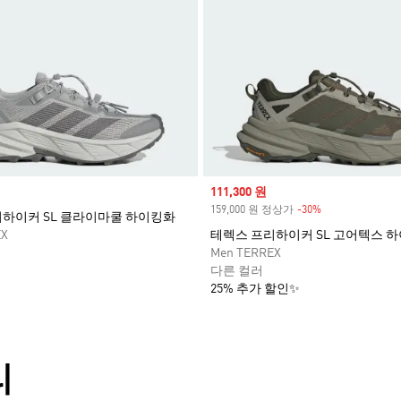
Sale price
111,300 원
159,000 원 정상가
-30%
Discount
하이커 SL 클라이마쿨 하이킹화
EX
테렉스 프리하이커 SL 고어텍스 하
Men TERREX
다른 컬러
25% 추가 할인✨
리