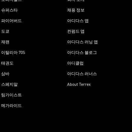
슈퍼스타
채용 정보
파이어버드
아디다스 앱
도쿄
컨펌드 앱
재팬
아디다스 러닝 앱
이탈리아 70S
아디다스 블로그
태권도
아디클럽
삼바
아디다스 러너스
스페지알
About Terrex
팀가이스트
메가라이드