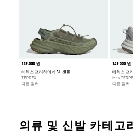
Price
139,000 원
Price
149,000 원
테렉스 프리하이커 SL 샌들
테렉스 프리
TERREX
Men TERR
다른 컬러
다른 컬러
의류 및 신발 카테고