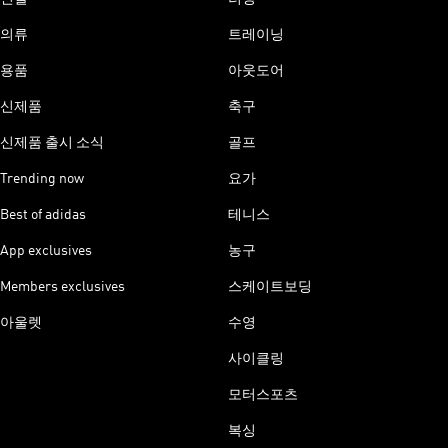
의류
트레이닝
용품
아웃도어
신제품
축구
신제품 출시 소식
골프
Trending now
요가
Best of adidas
테니스
App exclusives
농구
Members exclusives
스케이트보딩
아울렛
수영
사이클링
모터스포츠
복싱