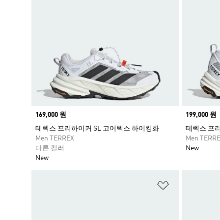
Price
169,000 원
Price
199,000 원
테렉스 프리하이커 SL 고어텍스 하이킹화
테렉스 프리
Men TERREX
Men TERR
다른 컬러
New
New
위시리스트 