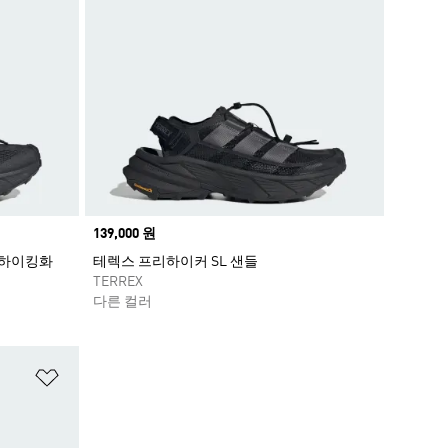
Price
139,000 원
 하이킹화
테렉스 프리하이커 SL 샌들
TERREX
다른 컬러
위시리스트 담기