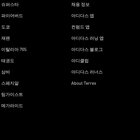
슈퍼스타
채용 정보
파이어버드
아디다스 앱
도쿄
컨펌드 앱
재팬
아디다스 러닝 앱
이탈리아 70S
아디다스 블로그
태권도
아디클럽
삼바
아디다스 러너스
스페지알
About Terrex
팀가이스트
메가라이드