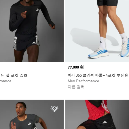
Price
79,000 원
닝 젤 포켓 쇼츠
아디365 클라이마쿨+ 4포켓 투인원
rmance
Men Performance
다른 컬러
담기
위시리스트 담기