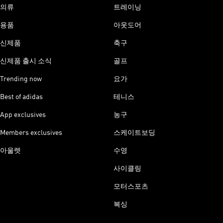
의류
트레이닝
용품
아웃도어
신제품
축구
신제품 출시 소식
골프
Trending now
요가
Best of adidas
테니스
App exclusives
농구
Members exclusives
스케이트보딩
아울렛
수영
사이클링
모터스포츠
복싱