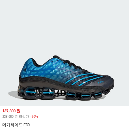
Sale price
167,300 원
239,000 원 정상가
-30%
Discount
메가라이드 F50