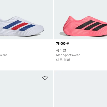
Price
79,000 원
퓨어칠
swear
Men Sportswear
다른 컬러
담기
위시리스트 담기