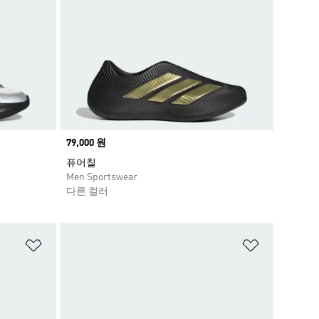
Price
79,000 원
퓨어칠
Men Sportswear
다른 컬러
위시리스트 담기
위시리스트