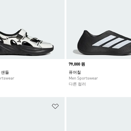
Price
79,000 원
 샌들
퓨어칠
rtswear
Men Sportswear
다른 컬러
담기
위시리스트 담기