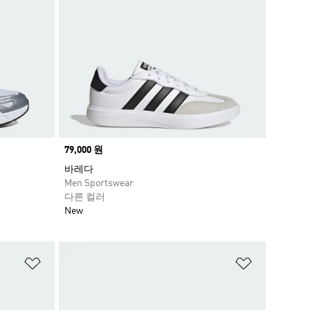
Price
79,000 원
바레다
Men Sportswear
다른 컬러
New
위시리스트 담기
위시리스트