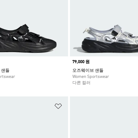
Price
79,000 원
 샌들
오즈웨이브 샌들
rtswear
Women Sportswear
다른 컬러
담기
위시리스트 담기