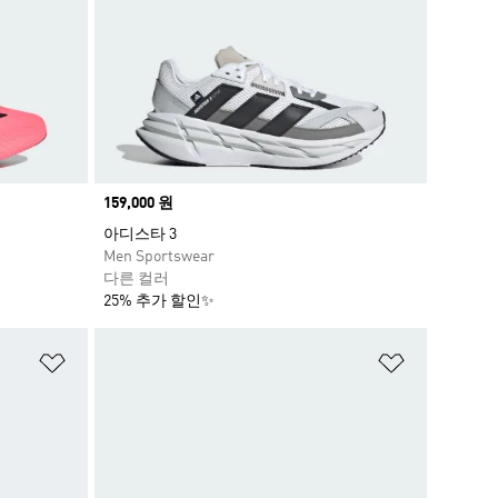
Price
159,000 원
아디스타 3
Men Sportswear
다른 컬러
25% 추가 할인✨
위시리스트 담기
위시리스트