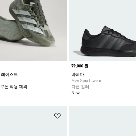
Price
79,000 원
 레이스드
바레다
r
Men Sportswear
 쿠폰 적용 제외
다른 컬러
New
담기
위시리스트 담기