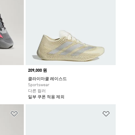
Price
209,000 원
클라이마쿨 레이스드
Sportswear
다른 컬러
일부 쿠폰 적용 제외
위시리스트 담기
위시리스트