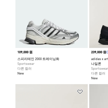
Price
109,000 원
Price
239,000 원
C
스피리테인 2000 트레이닝화
adidas x 
Sportswear
나일론
다른 컬러
Sportswea
New
다른 컬러
New
위시리스트 