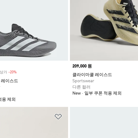
Price
209,000 원
 정상가
-20%
Discount
클라이마쿨 레이스드
 레이스드
Sportswear
r
다른 컬러
New
일부 쿠폰 적용 제외
적용 제외
담기
위시리스트 담기