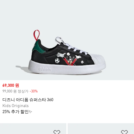
Sale price
69,300 원
99,000 원 정상가
-30%
Discount
디즈니 아디폼 슈퍼스타 360
Kids Originals
25% 추가 할인✨
위시리스트 담기
위