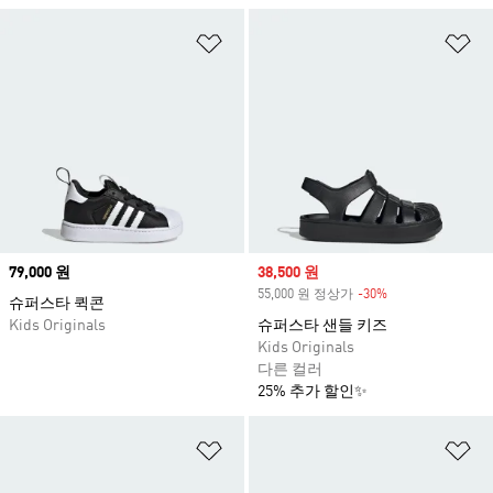
위시리스트 담기
위
Price
79,000 원
Sale price
38,500 원
55,000 원 정상가
-30%
Discount
슈퍼스타 퀵콘
Kids Originals
슈퍼스타 샌들 키즈
Kids Originals
다른 컬러
25% 추가 할인✨
위시리스트 담기
위