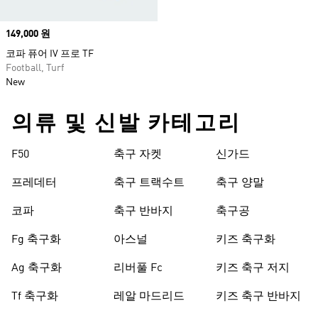
Price
149,000 원
코파 퓨어 IV 프로 TF
Football, Turf
New
의류 및 신발 카테고리
F50
축구 자켓
신가드
프레데터
축구 트랙수트
축구 양말
코파
축구 반바지
축구공
Fg 축구화
아스널
키즈 축구화
Ag 축구화
리버풀 Fc
키즈 축구 저지
Tf 축구화
레알 마드리드
키즈 축구 반바지