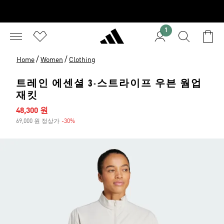
1
/
/
Home
Women
Clothing
트레인 에센셜 3-스트라이프 우븐 웜업
재킷
세일 가격
48,300 원
69,000 원 정상가
-30%
할인