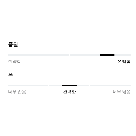
품질
취약함
완벽함
폭
너무 좁음
완벽한
너무 넓음