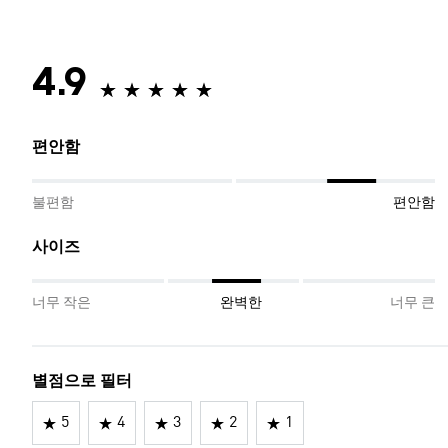
4.9
편안함
불편함
편안함
사이즈
너무 작은
완벽한
너무 큰
별점으로 필터
5
4
3
2
1