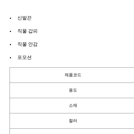
신발끈
직물 갑피
직물 안감
포모션
제품코드
용도
소재
컬러