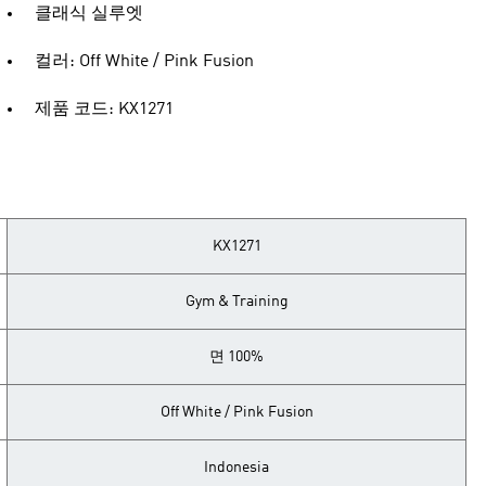
클래식 실루엣
컬러: Off White / Pink Fusion
제품 코드: KX1271
KX1271
Gym & Training
면 100%
Off White / Pink Fusion
Indonesia