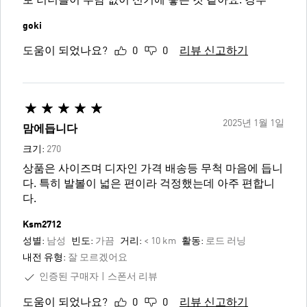
보 러너들이 부담 없이 신기에 좋은 것 같아요. 강추
goki
도움이 되었나요?
0
0
리뷰 신고하기
2025년 1월 1일
맘에듭니다
크기:
270
상품은 사이즈며 디자인 가격 배송등 무척 마음에 듭니
다. 특히 발볼이 넓은 편이라 걱정했는데 아주 편합니
다.
Ksm2712
성별:
남성
빈도:
가끔
거리:
< 10 km
활동:
로드 러닝
내전 유형:
잘 모르겠어요
인증된 구매자
스폰서 리뷰
도움이 되었나요?
0
0
리뷰 신고하기