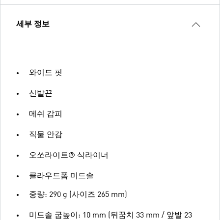
세부 정보
와이드 핏
신발끈
메쉬 갑피
직물 안감
오쏘라이트® 삭라이너
클라우드폼 미드솔
중량: 290 g (사이즈 265 mm)
미드솔 굽높이: 10 mm (뒤꿈치 33 mm / 앞발 23