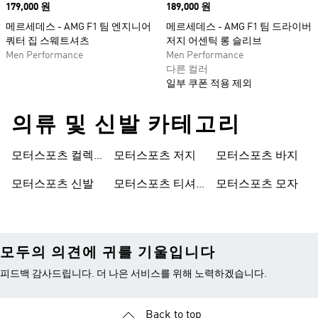
Price
179,000 원
Price
189,000 원
메르세데스 - AMG F1 팀 엔지니어
메르세데스 - AMG F1 팀 드라이버
쿼터 집 스웨트셔츠
저지 어센틱 롱 슬리브
Men Performance
Men Performance
다른 컬러
일부 쿠폰 적용 제외
의류 및 신발 카테고리
모터스포츠 컬렉
모터스포츠 저지
모터스포츠 바지
션
모터스포츠 신발
모터스포츠 티셔
모터스포츠 모자
츠
모두의 의견에 귀를 기울입니다
피드백 감사드립니다. 더 나은 서비스를 위해 노력하겠습니다.
Back to top