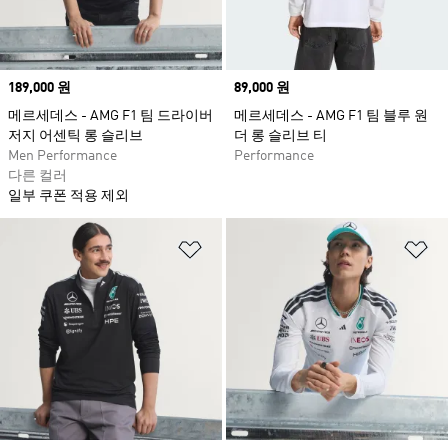
Price
189,000 원
Price
89,000 원
메르세데스 - AMG F1 팀 드라이버
메르세데스 - AMG F1 팀 블루 원
저지 어센틱 롱 슬리브
더 롱 슬리브 티
Men Performance
Performance
다른 컬러
일부 쿠폰 적용 제외
위시리스트 담기
위